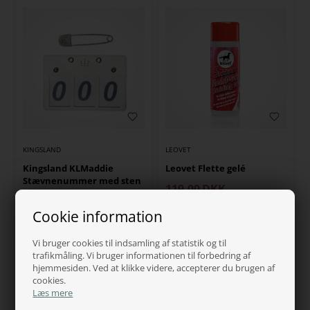
KINGSLAND
LEOVET
Kingsland KLMaddie
Leovet Flette gelé
Stævnenummer med sten
119,00
DKK
219,00
DKK
Cookie information
På lager, klar til levering
På lager, klar til levering
Vi bruger cookies til indsamling af statistik og til
trafikmåling. Vi bruger informationen til forbedring af
hjemmesiden. Ved at klikke videre, accepterer du brugen af
cookies.
Læs mere