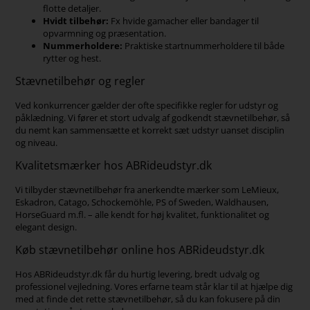
flotte detaljer.
Hvidt tilbehør:
Fx hvide gamacher eller bandager til
opvarmning og præsentation.
Nummerholdere:
Praktiske startnummerholdere til både
rytter og hest.
Stævnetilbehør og regler
Ved konkurrencer gælder der ofte specifikke regler for udstyr og
påklædning. Vi fører et stort udvalg af godkendt stævnetilbehør, så
du nemt kan sammensætte et korrekt sæt udstyr uanset disciplin
og niveau.
Kvalitetsmærker hos ABRideudstyr.dk
Vi tilbyder stævnetilbehør fra anerkendte mærker som LeMieux,
Eskadron, Catago, Schockemöhle, PS of Sweden, Waldhausen,
HorseGuard m.fl. – alle kendt for høj kvalitet, funktionalitet og
elegant design.
Køb stævnetilbehør online hos ABRideudstyr.dk
Hos ABRideudstyr.dk får du hurtig levering, bredt udvalg og
professionel vejledning. Vores erfarne team står klar til at hjælpe dig
med at finde det rette stævnetilbehør, så du kan fokusere på din