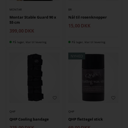
MONTAR
BR
Montar Stable Guard 90 x
Nål til rosenknopper
55 cm
15,00
DKK
399,00
DKK
På lager, klar til levering
På lager, klar til levering
NYHED
QHP
QHP
QHP Cooling bandage
QHP flettegel stick
225,00
DKK
69,00
DKK