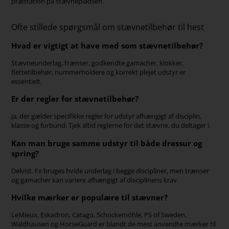
præstation på stævnepladsen.
Ofte stillede spørgsmål om stævnetilbehør til hest
Hvad er vigtigt at have med som stævnetilbehør?
Stævneunderlag, trænser, godkendte gamacher, klokker,
flettetilbehør, nummerholdere og korrekt plejet udstyr er
essentielt.
Er der regler for stævnetilbehør?
Ja, der gælder specifikke regler for udstyr afhængigt af disciplin,
klasse og forbund. Tjek altid reglerne for det stævne, du deltager i.
Kan man bruge samme udstyr til både dressur og
spring?
Delvist. Fx bruges hvide underlag i begge discipliner, men trænser
og gamacher kan variere afhængigt af disciplinens krav.
Hvilke mærker er populære til stævner?
LeMieux, Eskadron, Catago, Schockemöhle, PS of Sweden,
Waldhausen og HorseGuard er blandt de mest anvendte mærker til