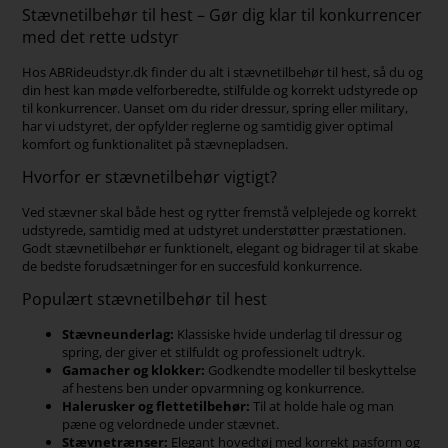
Stævnetilbehør til hest – Gør dig klar til konkurrencer
med det rette udstyr
Hos ABRideudstyr.dk finder du alt i stævnetilbehør til hest, så du og
din hest kan møde velforberedte, stilfulde og korrekt udstyrede op
til konkurrencer. Uanset om du rider dressur, spring eller military,
har vi udstyret, der opfylder reglerne og samtidig giver optimal
komfort og funktionalitet på stævnepladsen.
Hvorfor er stævnetilbehør vigtigt?
Ved stævner skal både hest og rytter fremstå velplejede og korrekt
udstyrede, samtidig med at udstyret understøtter præstationen.
Godt stævnetilbehør er funktionelt, elegant og bidrager til at skabe
de bedste forudsætninger for en succesfuld konkurrence.
Populært stævnetilbehør til hest
Stævneunderlag:
Klassiske hvide underlag til dressur og
spring, der giver et stilfuldt og professionelt udtryk.
Gamacher og klokker:
Godkendte modeller til beskyttelse
af hestens ben under opvarmning og konkurrence.
Halerusker og flettetilbehør:
Til at holde hale og man
pæne og velordnede under stævnet.
Stævnetrænser:
Elegant hovedtøj med korrekt pasform og