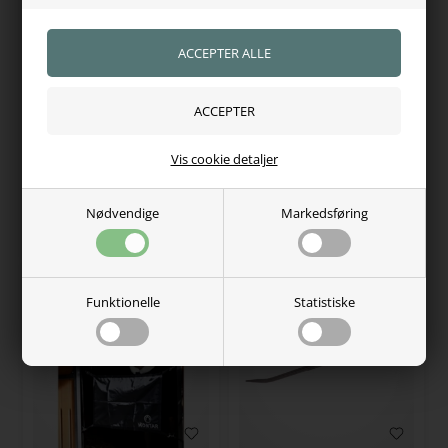
MONTAR
MONTAR
Montar boksgardin 140 x
Montar boksgardin 140 x
Vis cookie detaljer
150 cm
200 cm
699,00
DKK
749,00
DKK
Nødvendige
Markedsføring
På lager, klar til levering
På lager, klar til levering
Funktionelle
Statistiske