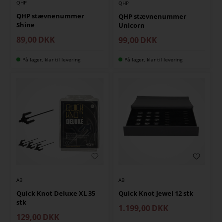
QHP
QHP
QHP stævnenummer
QHP stævnenummer
Shine
Unicorn
89,00
DKK
99,00
DKK
På lager, klar til levering
På lager, klar til levering
AB
AB
Quick Knot Deluxe XL 35
Quick Knot Jewel 12 stk
stk
1.199,00
DKK
129,00
DKK