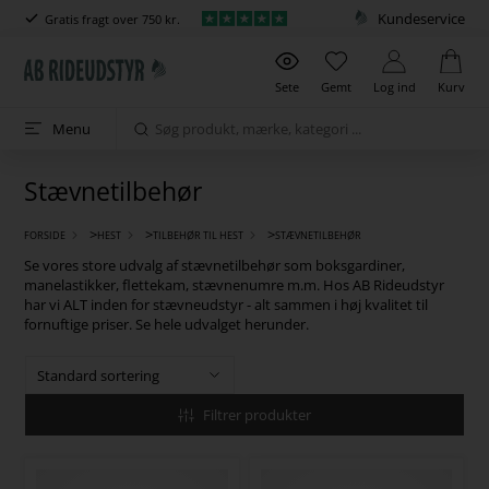
Kundeservice
Gratis fragt over 750 kr.
Sete
Gemt
Log ind
Kurv
Menu
Stævnetilbehør
>
>
>
FORSIDE
HEST
TILBEHØR TIL HEST
STÆVNETILBEHØR
Se vores store udvalg af stævnetilbehør som boksgardiner,
manelastikker, flettekam, stævnenumre m.m. Hos AB Rideudstyr
har vi ALT inden for stævneudstyr - alt sammen i høj kvalitet til
fornuftige priser. Se hele udvalget herunder.
Filtrer produkter