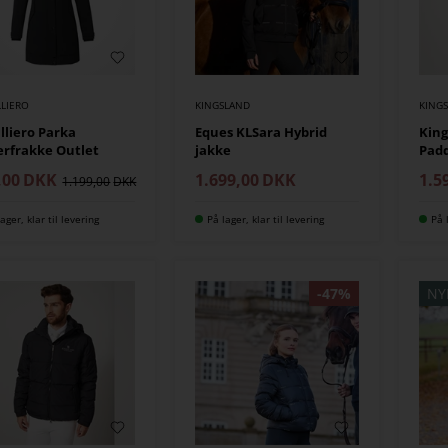
LIERO
KINGSLAND
KING
lliero Parka
Eques KLSara Hybrid
King
erfrakke Outlet
jakke
Padd
,00
DKK
1.699,00
DKK
1.5
1.199,00
ager, klar til levering
På lager, klar til levering
På 
NY