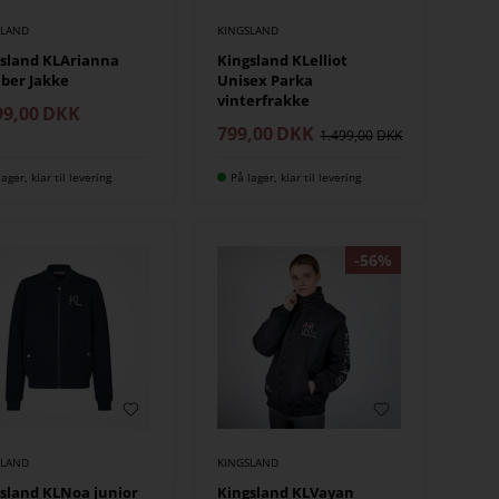
SLAND
KINGSLAND
sland KLArianna
Kingsland KLelliot
ber Jakke
Unisex Parka
vinterfrakke
99,00
DKK
799,00
DKK
1.499,00
lager, klar til levering
På lager, klar til levering
SLAND
KINGSLAND
sland KLNoa junior
Kingsland KLVayan