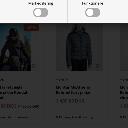
Markedsføring
Funktionelle
ager, klar til levering
På lager, klar til levering
På 
AR
MONTAR
MONT
ar letvægts
Montar MoAthena
Mon
erjakke Kendal
Refined kort jakke
Refi
et
vint
1.499,00
DKK
,00
DKK
1.6
1.499,00
ager, klar til levering
På lager, klar til levering
På 