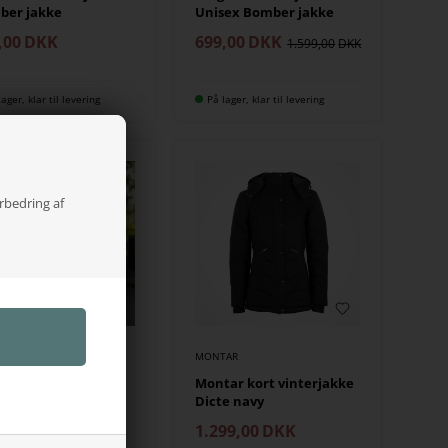
ber jakke
Unisex Bomber jakke
,00
DKK
699,00
DKK
1.599,00
lager, klar til levering
På lager, klar til levering
orbedring af
AR
MONTAR
ar Hybrid lang
Montar kort vinterjakke
kke Emma
Dicte navy
,00
DKK
1.299,00
DKK