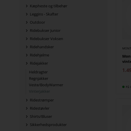
Kæpheste og tilbehør
Leggins - Skafter
Outdoor
Ridebukser Junior
Ridebukser Voksen
Ridehandsker
MONT
Ridehjelme
Mont
vint
Ridejakker
1.4
Heldragter
Regnjakker
Veste/BodyWarmer
På l
Vinterjakker
Ridestrømper
Ridestøvler
Shirts/Bluser
Sikkerhedsprodukter