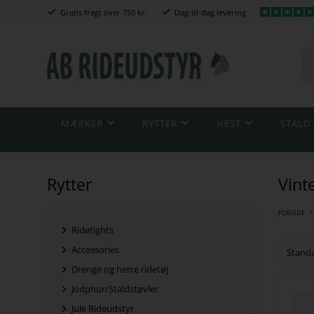
Gratis fragt over 750 kr.
Dag-til-dag levering
MÆRKER
RYTTER
HEST
STALD
Rytter
Vint
FORSIDE
Ridetights
Accessories
Drenge og herre ridetøj
Jodphur/Staldstøvler
Jule Rideudstyr