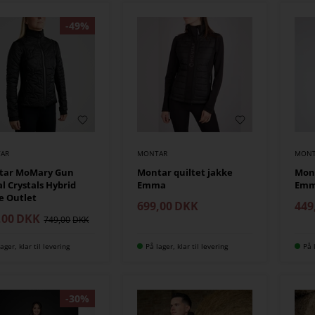
AR
MONTAR
MONT
tar MoMary Gun
Montar quiltet jakke
Mont
l Crystals Hybrid
Emma
Emm
e Outlet
699,00
DKK
449
,00
DKK
749,00
ager, klar til levering
På lager, klar til levering
På 