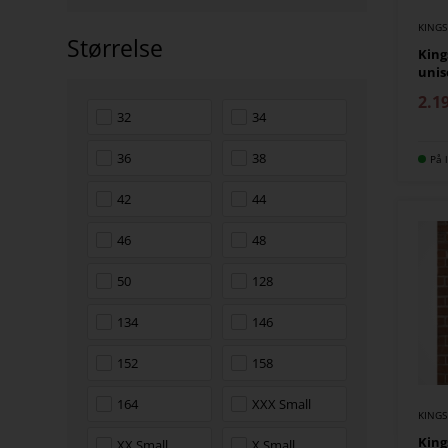
KING
Størrelse
King
unis
2.1
32
34
36
38
På l
42
44
46
48
50
128
134
146
152
158
164
XXX Small
KING
King
XX Small
X Small