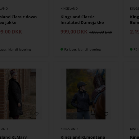
SLAND
KINGSLAND
KING
sland Classic down
Kingsland Classic
King
ex jakke
Insulated Damejakke
Bom
99,00
DKK
999,00
DKK
2.1
1.899,00
ager, klar til levering
På lager, klar til levering
På 
SLAND
KINGSLAND
KING
sland KLMary
Kingsland KLmontana
King