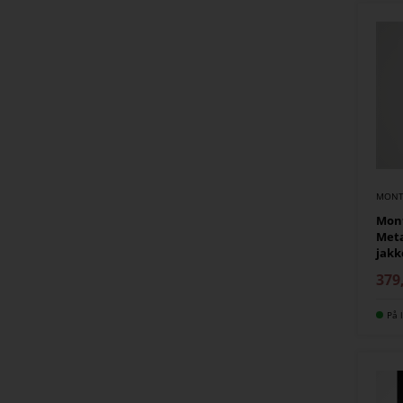
MONT
Mon
Meta
jakk
379
På l