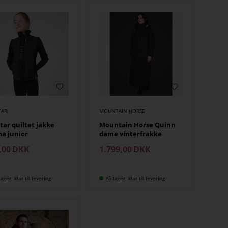
AR
MOUNTAIN HORSE
ar quiltet jakke
Mountain Horse Quinn
a junior
dame vinterfrakke
,00
DKK
1.799,00
DKK
lager, klar til levering
På lager, klar til levering