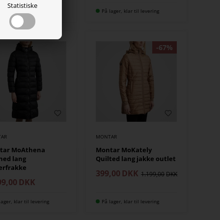
Statistiske
lager, klar til levering
På lager, klar til levering
AR
MONTAR
tar MoAthena
Montar MoKately
ned lang
Quilted lang jakke outlet
erfrakke
399,00
DKK
1.199,00
99,00
DKK
lager, klar til levering
På lager, klar til levering