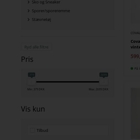
Sko og Sneaker
Sporer/sporeremme
Stævnetøj
COVAL
Cova
vint
Ryd alle filtre
599
Pris
På l
379
2699
Min: 379 DKK
Max: 2699 DKK
Vis kun
Tilbud