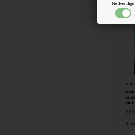
Nødvendige
På l
MONT
Mont
vint
Outl
599
På l