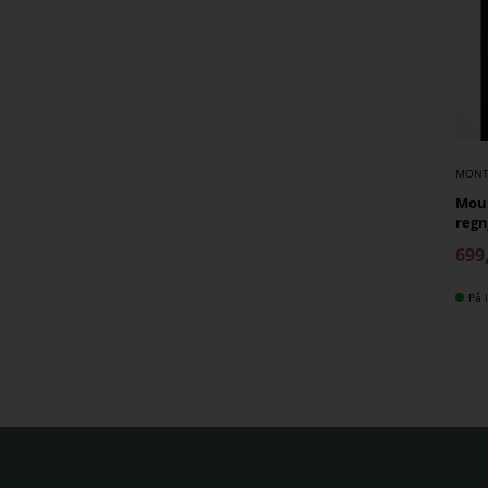
MONT
Moun
regn
699
På l