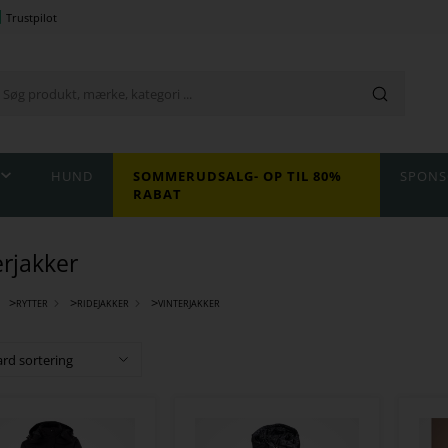
Trustpilot
HUND
SOMMERUDSALG- OP TIL 80%
SPONS
RABAT
erjakker
>
>
>
RYTTER
RIDEJAKKER
VINTERJAKKER