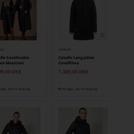
LLO
CAVALLO
llo Cavalmaiko
Cavallo Lang jakke
sex Maxicoat
CavalRhea
99,00
DKK
1.399,00
DKK
lager, klar til levering
På lager, klar til levering