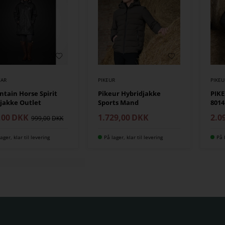
AR
PIKEUR
PIKEU
tain Horse Spirit
Pikeur Hybridjakke
PIK
jakke Outlet
Sports Mand
8014
,00
DKK
1.729,00
DKK
2.0
999,00
ager, klar til levering
På lager, klar til levering
På 