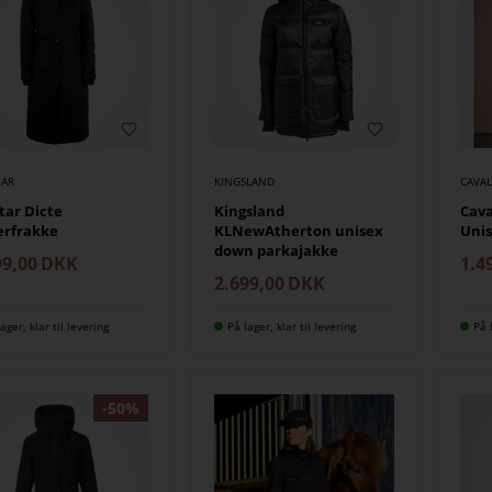
AR
KINGSLAND
CAVA
ar Dicte
Kingsland
Cava
erfrakke
KLNewAtherton unisex
Uni
down parkajakke
99,00
DKK
1.4
2.699,00
DKK
ager, klar til levering
På lager, klar til levering
På 