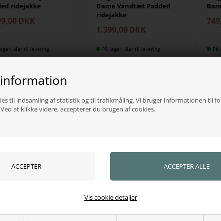
ed ridejakke
Dame Vandtæt Padded
Bom
ridejakke
99,00
DKK
749
1.399,00
DKK
ager, klar til levering
På lager, klar til levering
På 
 information
HED
es til indsamling af statistik og til trafikmåling. Vi bruger informationen til f
ed at klikke videre, accepterer du brugen af cookies.
SLAND
MONTAR
MONT
sland KLVela
Montar Dicte kort
Mont
Vis cookie detaljer
lated Jacket
vinterjakke
fra
99,00
DKK
1.299,00
DKK
749