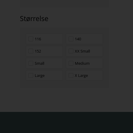
Størrelse
116
140
152
XX Small
Small
Medium
Large
X Large