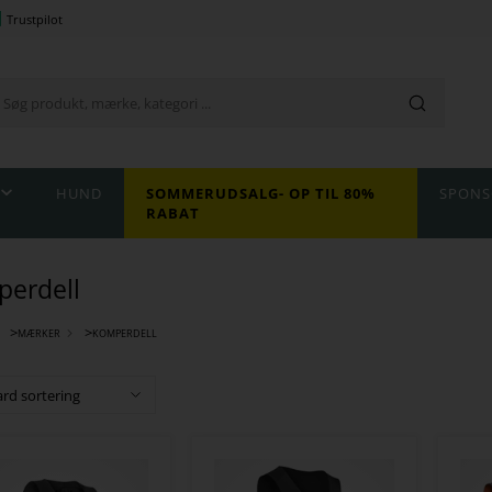
Trustpilot
HUND
SOMMERUDSALG- OP TIL 80%
SPONS
RABAT
erdell
>
>
MÆRKER
KOMPERDELL