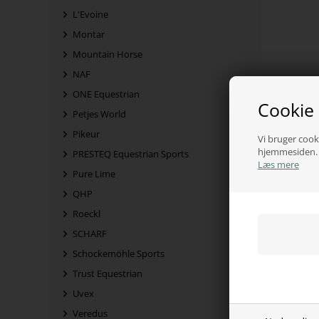
L'Evoine
Montar
Mountain Horse
NAF
ONE Equestrian
Cookie
Petjes World
Pikeur
Vi bruger cooki
hjemmesiden. V
PRESTEQ Equestrian Sports
Læs mere
Pure Lime
QHP
Roeckl
SCHARF
Schockemöhle Sports
Trust Equestrian
Uvex
Veredus