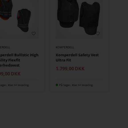
ERDELL
KOMPERDELL
erdell Ballistic High
Komperdell Safety Vest
ility Flexfit
Ultra Fit
erhedsvest
1.799,00
DKK
99,00
DKK
lager, klar til levering
På lager, klar til levering