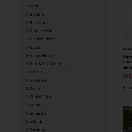
Beris
Biofarm
Blue Hors
Bombers Bid
BR Rideudstyr
Bucas
KOMP
Candy Horse
Komp
Cham
Carr & Day & Martin
sikk
Cavallo
999
Covalliero
På l
Dy’on
Effol & Effax
Eques
Equestro
eQuick
Eskadron