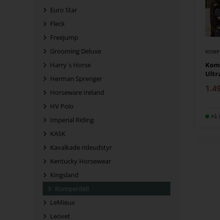
Euro Star
Fleck
Freejump
Grooming Deluxe
KOMP
Komp
Harry´s Horse
Ultr
Herman Sprenger
1.4
Horseware Ireland
HV Polo
På l
Imperial Riding
KASK
Kavalkade rideudstyr
Kentucky Horsewear
Kingsland
Komperdell
LeMieux
Leovet