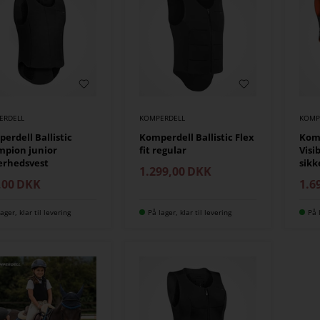
ERDELL
KOMPERDELL
KOMP
erdell Ballistic
Komperdell Ballistic Flex
Komp
pion junior
fit regular
Visib
erhedsvest
sikk
1.299,00
DKK
,00
DKK
1.6
ager, klar til levering
På lager, klar til levering
På 