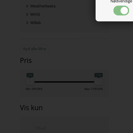
Nødvendige
Weatherbeeta
WHIS
Willab
Ryd alle filtre
Pris
999
1799
Min: 999 DKK
Max: 1799 DKK
Vis kun
Tilbud