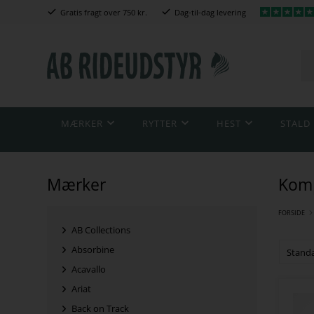
Gratis fragt over 750 kr.
Dag-til-dag levering
MÆRKER
RYTTER
HEST
STALD
Mærker
Komp
FORSIDE
AB Collections
Absorbine
Acavallo
Ariat
Back on Track