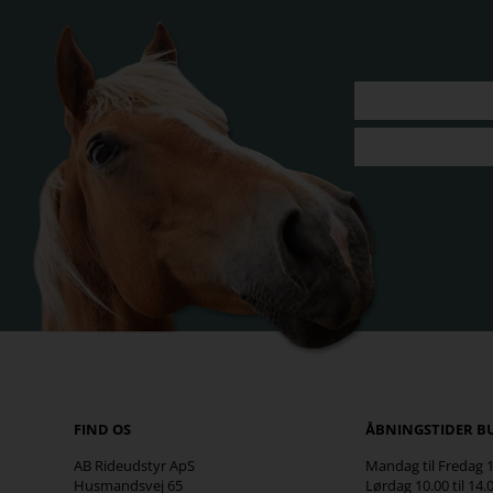
FIND OS
ÅBNINGSTIDER B
AB Rideudstyr ApS
Mandag til Fredag 10
Husmandsvej 65
Lørdag 10.00 til 14.