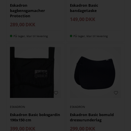
Eskadron
Eskadron Basic
bagbensgamacher
bandagetaske
Protection
149,00
DKK
289,00
DKK
På lager, klar til levering
På lager, klar til levering
ESKADRON
ESKADRON
Eskadron Basic boksgardin
Eskadron Basic bomuld
190x150 cm
dressurunderlag
399,00
DKK
299,00
DKK