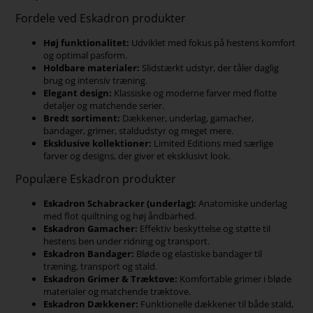
Fordele ved Eskadron produkter
Høj funktionalitet:
Udviklet med fokus på hestens komfort
og optimal pasform.
Holdbare materialer:
Slidstærkt udstyr, der tåler daglig
brug og intensiv træning.
Elegant design:
Klassiske og moderne farver med flotte
detaljer og matchende serier.
Bredt sortiment:
Dækkener, underlag, gamacher,
bandager, grimer, staldudstyr og meget mere.
Eksklusive kollektioner:
Limited Editions med særlige
farver og designs, der giver et eksklusivt look.
Populære Eskadron produkter
Eskadron Schabracker (underlag):
Anatomiske underlag
med flot quiltning og høj åndbarhed.
Eskadron Gamacher:
Effektiv beskyttelse og støtte til
hestens ben under ridning og transport.
Eskadron Bandager:
Bløde og elastiske bandager til
træning, transport og stald.
Eskadron Grimer & Træktove:
Komfortable grimer i bløde
materialer og matchende træktove.
Eskadron Dækkener:
Funktionelle dækkener til både stald,