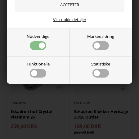
Eskadron Groomingbag
Eskadron hut Crystal Basic
Faux Leather Platinum 26
299,00
DKK
419,00
DKK
Vis cookie detaljer
På lager, klar til levering
På lager, klar til levering
Nødvendige
Markedsføring
NYHED
Funktionelle
Statistiske
ESKADRON
ESKADRON
Eskadron hut Crystal
Eskadron Klokker Heritage
Platinum 26
25/26 Outlet
259,00
DKK
189,00
DKK
239,00