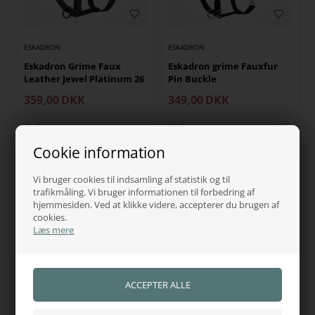
ESKADRON
ESKADRON
Eskadron Grime Faux
Eskadron grime Fauxfur
Leather Jewel Platinum 26
Pin Buckle
359,00
DKK
349,00
DKK
På lager, klar til levering
På lager, klar til levering
Cookie information
NYHED
Vi bruger cookies til indsamling af statistik og til
trafikmåling. Vi bruger informationen til forbedring af
hjemmesiden. Ved at klikke videre, accepterer du brugen af
cookies.
Læs mere
ESKADRON
ESKADRON