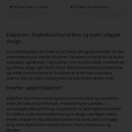
På lager, klar til levering
På lager, klar til levering
Eskadron – Kvalitetsudstyr til hest og stald i elegant
design
Hos ABRideudstyr.dk finder du et bredt udvalg af produkter fra det
anerkendte tyske mærke Eskadron. Eskadron er kendt for at levere
rideudstyr og tilbehør i høj kvalitet, hvor funktionalitet, holdbarhed
og stilrent design går hånd i hånd. Med sine eksklusive kollektioner
og solide standardserier er Eskadron et af de mest populære
mærker blandt både hobbyryttere og topryttere verden over.
Hvorfor vælge Eskadron?
Eskadron har i årtier været synonym med kvalitet og innovation
inden for rideudstyr til hesten. Produkterne er udviklet i
samarbejde med ryttere og eksperter for at sikre optimal komfort
for hesten, maksimal holdbarhed og et design, der følger tidens
trends. Eskadron tilbyder både funktionelt basisudstyr til daglig
brug samt eksklusive Limited Editions med unikke farver og
detaljer.