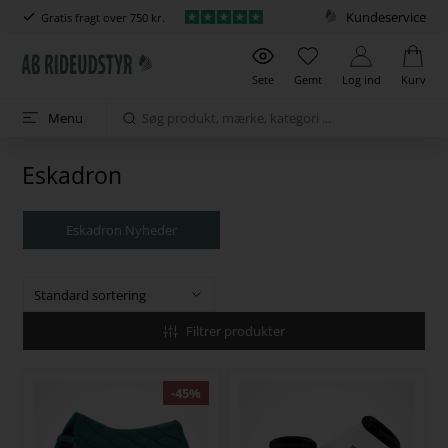
Kundeservice
Gratis fragt over 750 kr.
Sete
Gemt
Log ind
Kurv
Menu
Eskadron
Eskadron Nyheder
Filtrer produkter