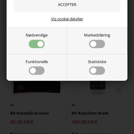
BR Lammebeskyttelse til
BR Manelastikker i kasse
nakke
59,00
DKK
Vis cookie detaljer
69,00
DKK
På lager, klar til levering
På lager, klar til levering
Nødvendige
Markedsføring
Funktionelle
Statistiske
BR
BR
BR Næsebånd cover
BR Repellent Wash
89,00
DKK
109,00
DKK
På lager, klar til levering
På lager, klar til levering