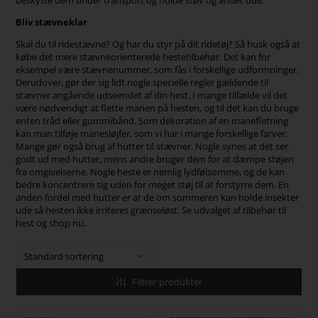
beskytte dem under transport og holde støv og andet ude.
Bliv stævneklar
Skal du til ridestævne? Og har du styr på dit ridetøj? Så husk også at
købe det mere stævneorienterede hestetilbehør. Det kan for
eksempel være stævnenummer, som fås i forskellige udformninger.
Derudover, gør der sig lidt nogle specielle regler gældende til
stævner angående udseendet af din hest. I mange tilfælde vil det
være nødvendigt at flette manen på hesten, og til det kan du bruge
enten tråd eller gummibånd.
Som dekoration af en manefletning
kan man tilføje manesløjfer, som vi har i mange forskellige farver.
Mange gør også brug af hutter til stævner. Nogle synes at det ser
godt ud med hutter, mens andre bruger dem for at dæmpe støjen
fra omgivelserne. Nogle heste er nemlig lydfølsomme, og de kan
bedre koncentrere sig uden for meget støj til at forstyrre dem.
En
anden fordel med hutter er at de om sommeren kan holde insekter
ude så hesten ikke irriteres grænseløst.
Se udvalget af tilbehør til
hest og shop nu.
Filtrer produkter