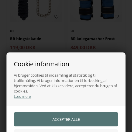
BR
BR
BR hingstekæde
BR kølegamacher Frost
119,00
DKK
849,00
DKK
På lager, klar til levering
På lager, klar til levering
Cookie information
Vi bruger cookies til indsamling af statistik og til
trafikmåling. Vi bruger informationen til forbedring af
hjemmesiden. Ved at klikke videre, accepterer du brugen af
cookies.
Læs mere
BR
BR