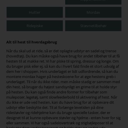
Hutter
Mordax
Ridepiske
Stævnetilbehør
Alt til hest til hverdagsbrug
Når du skal ud at ride, så er det oplagte udstyr en sadel og trense
(hovedtøj). Du kan måske også have brug for andet tilbehør til at få
hesten til at makke ret.
Vi har piske til spring, dressur og longe. Om
du bruger pisk eller ej, så kan du i hvert fald finde et stort udvalg af
dem her i shoppen. Hvis underlaget er lidt udfordrende, så kan du
montere mordax hager på hesteskoene for at øge hestens greb i
underlaget.
Til når du ikke rider, men måske stadig er sammen med
din hest, så bruger du højest sandsynligt en grime til at holde styr
på hesten. Du kan også finde andre former for tilbehør som
muleposer, legetøj, samt slowfeederbold til aktivering af hest.
Når
du ikke er ude ved hesten, kan du have brug for at opbevare dit
udstyr eller beskytte det. Til at forlænge levetiden på dine
ridestøvler og ridehjelme kan du bruge specielle tasker, der er
designet til at kunne opbevare støvler og hjelme - enten hver for sig
eller sammen.
Vi har også sadelovertræk og stigbøjleposer til at