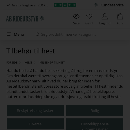
Kundeservice
Gratis fragt over 750 kr.
Sete
Gemt
Log ind
Kurv
Menu
Tilbehør til hest
>
>
FORSIDE
HEST
TILBEHØR TIL HEST
Har du hest, så har du helt sikkert også brug for en masse udstyr.
Om det skal være til hverdagsbrug eller til stævner, er op til dig. Hos
AB Rideudstyr har vi alt hvad du har brug for inden for
hestetilbehør.
Blandt vores store udvalg af tilbehør til hest finder du
blandt andet tasker til dit rideudstyr. Vi har også hesteklippere,
hutter, mordax, ridepiske og andre sjove og praktiske ting til heste.
Beskyttelse og tasker
Bolig
Diverse
Hesteklippere &
klippemaskiner