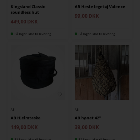
Kingsland Classic
AB Heste legetøj Valence
soundless hut
99,00
DKK
449,00
DKK
På lager, klar til levering
På lager, klar til levering
AB
AB
AB Hjelmtaske
AB hønet 42"
149,00
DKK
39,00
DKK
På lager, klar til levering
På lager, klar til levering