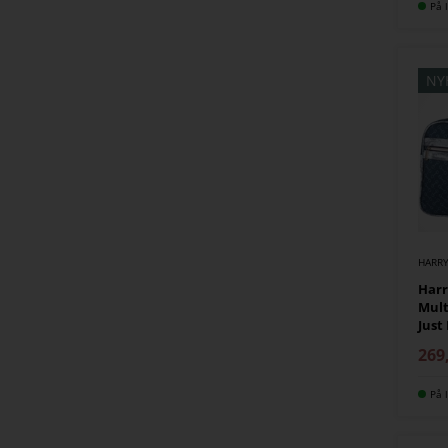
På l
NY
HARRY
Harr
Mult
Just
269
På l