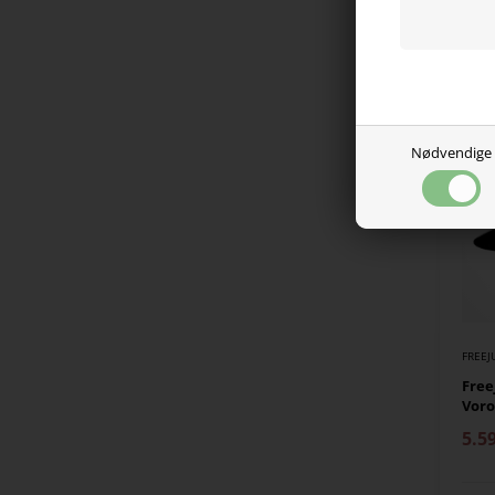
1.6
På l
Nødvendige
FREE
Free
Voro
5.5