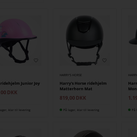
HARRY'S HORSE
HARRY
ridehjelm Junior Joy
Harry's Horse ridehjelm
Harr
Matterhorn Mat
Mon
,00
DKK
819,00
DKK
1.1
ager, klar til levering
På lager, klar til levering
På 