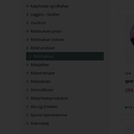
Kæpheste og tilbehør
Leggins - Skafter
Outdoor
Ridebukser Junior
Ridebukser Voksen
Ridehandsker
Ridehjelme
Ridejakker
Ridestrømper
QHP
QHP 
Ridestøvler
299
Shirts/Bluser
Sikkerhedsprodukter
Sko og Sneaker
På l
Sporer/sporeremme
Stævnetøj