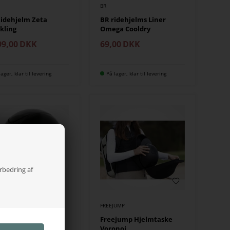
BR
idehjelm Zeta
BR ridehjelms Liner
kling
Omega Cooldry
99,00
DKK
69,00
DKK
lager, klar til levering
På lager, klar til levering
orbedring af
FREEJUMP
itheme Wings MIPS
Freejump Hjelmtaske
hjelm Black Shine
Voronoi