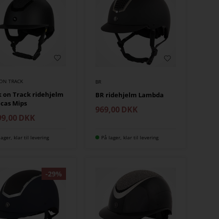
 ON TRACK
BR
 on Track ridehjelm
BR ridehjelm Lambda
cas Mips
969,00
DKK
99,00
DKK
lager, klar til levering
På lager, klar til levering