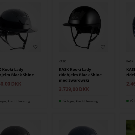
KASK
KASK
 Kooki Lady
KASK Kooki Lady
KASK
hjelm Black Shine
ridehjelm Black Shine
ride
med Swarowski
60,00
DKK
2.4
3.729,00
DKK
ager, klar til levering
På lager, klar til levering
På 