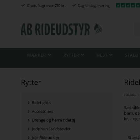
Gratis fragt over 750 kr.
Dag-til-dag levering
MÆRKER
RYTTER
HEST
STALD
Rytter
Ride
FORSIDE
Ridetights
Sæt sikk
Accessories
børn, da
kr. – og
Drenge og herre ridetøj
Jodphur/Staldstøvler
Jule Rideudstyr