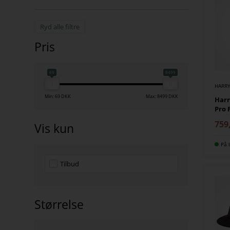
Ryd alle filtre
Pris
69
8499
HARRY
Min: 69 DKK
Max: 8499 DKK
Harr
Pro 
759
Vis kun
På l
Tilbud
Størrelse