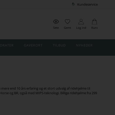
Kundeservice
Sete
Gemt
Log ind
Kurv
ORATER
GAVEKORT
TILBUD
NYHEDER
ere end 10 års erfaring og et stort udvalg af ridehjelme til
orse og BR, også med MIPS-teknologi. Billige ridehjelme fra 299