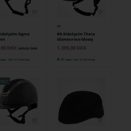
BR
idehjelm Sigma
BR Ridehjelm Theta
bon
Glamourous Glossy
,00
DKK
1.399,00
DKK
849,00
lager, klar til levering
På lager, klar til levering
HED