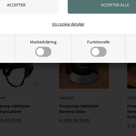
95,00
DKK
1.629,00
DKK
1.6
ager, klar til levering
På lager, klar til levering
På 
Vis cookie detaljer
Markedsføring
Funktionelle
JUMP
FREEJUMP
FREE
jump ridehjelm
Freejump ridehjelm
Fre
noi Carbon
Voronoi Gloss
Vor
Prot
99,00
DKK
4.485,00
DKK
5.9