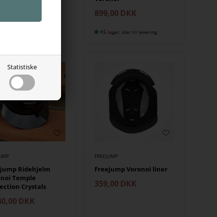
69,00
DKK
899,00
DKK
lager, klar til levering
På lager, klar til levering
Statistiske
JUMP
FREEJUMP
ejump Ridehjelm
Freejump Voronoi liner
onoi Temple
359,00
DKK
ection Crystals
40,00
DKK