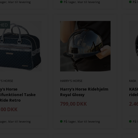
ager, klar til levering
På lager, klar til levering
På 
HED
'S HORSE
HARRY'S HORSE
KASK
y's Horse
Harry's Horse Ridehjelm
KASK
ifunktionel Taske
Royal Glossy
ride
 Ride Retro
799,00
DKK
2.4
,00
DKK
ager, klar til levering
På lager, klar til levering
På 