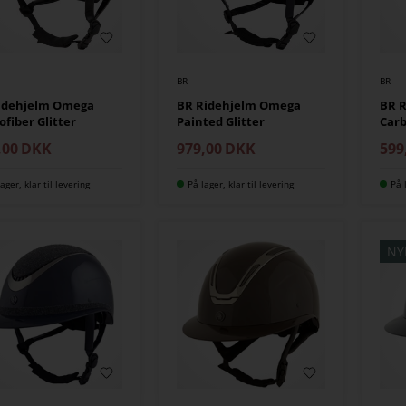
BR
BR
ridehjelm Omega
BR Ridehjelm Omega
BR R
ofiber Glitter
Painted Glitter
Car
,00
DKK
979,00
DKK
599
ager, klar til levering
På lager, klar til levering
På 
NY