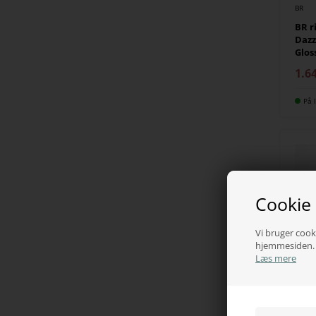
BR
BR r
Dazz
Glos
1.6
På l
Cookie
Vi bruger cooki
hjemmesiden. V
Læs mere
EKKIA
Equi
ride