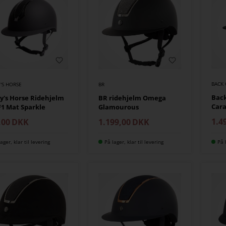
BACK
'S HORSE
BR
Back
y's Horse Ridehjelm
BR ridehjelm Omega
Cara
F1 Mat Sparkle
Glamourous
1.4
,00
DKK
1.199,00
DKK
ager, klar til levering
På lager, klar til levering
På 