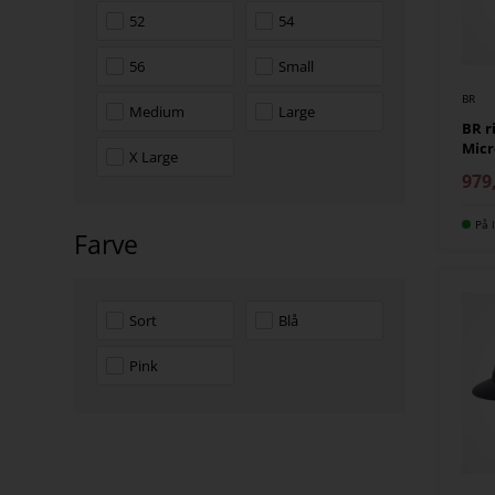
52
54
56
Small
BR
Medium
Large
BR 
Micr
X Large
979
På l
Farve
Sort
Blå
Pink