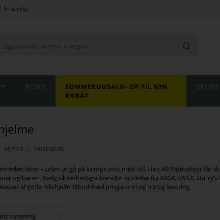
Trustpilot
HUND
SOMMERUDSALG- OP TIL 80%
SPONS
RABAT
hjelme
>
>
RYTTER
RIDEHJELME
erheden først – uden at gå på kompromis med stil. Hos AB Rideudstyr får du m
mer og herrer. Vælg sikkerhedsgodkendte modeller fra KASK, UVEX, Harry’s H
 masser af gode ridehjelm tilbud med prisgaranti og hurtig levering.