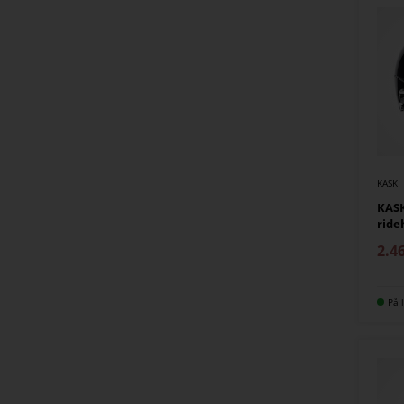
KASK
KASK
ride
2.4
På l