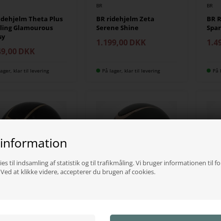
BR
BR
idehjelm Theta Plus
BR ridehjelm Zeta
BR R
ling Glamourous
Serene Shine
Spar
sy
1.199,00
DKK
1.4
49,00
DKK
ager, klar til levering
På lager, klar til levering
På 
 information
es til indsamling af statistik og til trafikmåling. Vi bruger informationen til f
ed at klikke videre, accepterer du brugen af cookies.
EKKIA
EKKIA
theme Airy Mips
Equitheme Wings MIPS
Equ
hjelm
ridehjelm
ride