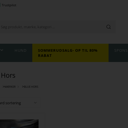
Trustpilot
HUND
SOMMERUDSALG- OP TIL 80%
SPONS
RABAT
 Hors
>
>
MÆRKER
BLUE HORS