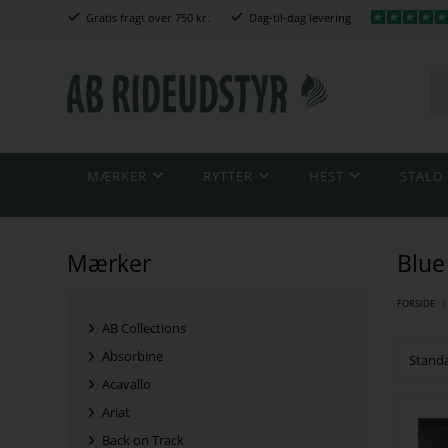
Gratis fragt over 750 kr.
Dag-til-dag levering
MÆRKER
RYTTER
HEST
STALD
Mærker
Blue
FORSIDE
AB Collections
Absorbine
Acavallo
Ariat
Back on Track