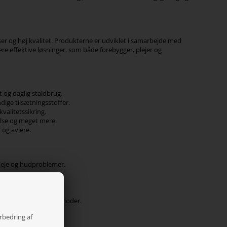
r og høj kvalitet. Produkterne er udviklet i samarbejde med
ere effektive løsninger, som både forebygger, plejer og
 og daglig staldbrug.
ge tilsætningsstoffer.
valitetssikring.
else og meget mere.
og avlere.
leje og hudproblemer.
.
dre heste.
 fri vejrtrækning.
 træning og varme perioder.
orbedring af