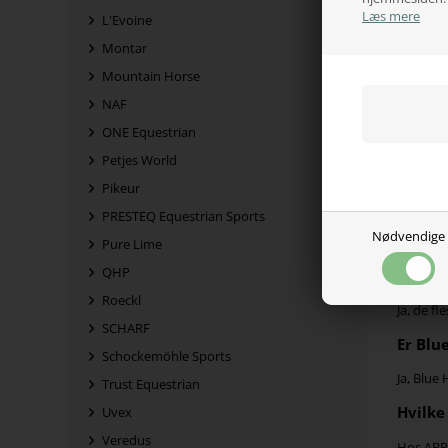
Hos ABRi
Læs mere
L'Evoine
ønsker a
Montar
hests be
Mountain Horse
Ofte s
NAF
ONE Equestrian
Er Blue
Petjes World
Ja, Blue
Pikeur
Hvorda
PRESTEQ Equestrian Sports
Nødvendige
Blue Hor
Pure Lime
QHP
Kan Bl
Roeckl
Ja, de f
SCHARF
Er Blu
Schockemöhle Sports
Ja, Blue
Trust Equestrian
Hvilke
Uvex
Veredus
Hos ABRi