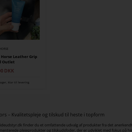
HORSE
 Horse Leather Grip
l Outlet
00
DKK
ager, klar til levering
rs – Kvalitetspleje og tilskud til heste i topform
deudstyr.dk finder du et omfattende udvalg af produkter fra det anerkendt
enterede plejeprodukter og tilskudsfoder, der er udviklet med fokus på he