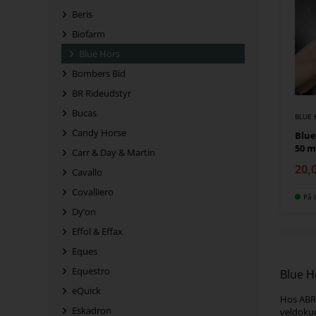
Beris
Biofarm
Blue Hors
Bombers Bid
BR Rideudstyr
Bucas
BLUE 
Candy Horse
Blue
50 m
Carr & Day & Martin
20,
Cavallo
Covalliero
På l
Dy’on
Effol & Effax
Eques
Equestro
Blue Ho
eQuick
Hos ABRi
Eskadron
veldokum