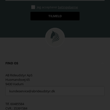
Jeg accepterer
betingelserne
FIND OS
AB Rideudstyr ApS
Husmandsvej 65
9430 Vadum
kundeservice@abrideudstyr.dk
Tlf. 60485584
CVR.: 35391584