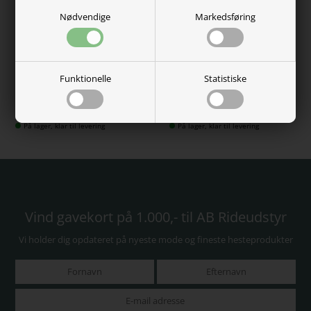
Nødvendige
Markedsføring
AB Eksemdækken lys grå
Premiere Webtøjler
Funktionelle
Statistiske
399,00 DKK
119,00 DKK
På lager, klar til levering
På lager, klar til levering
Vind gavekort på 1.000,- til AB Rideudstyr
Vi holder dig opdateret på nyeste mode og fineste hesteprodukter