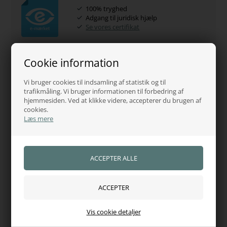
100% tryghed
Adgang til juridisk hjælp
Se vores certifikat
Cookie information
Kundernes anderkendelse
5 Stjerner - Trustpilot
Vi bruger cookies til indsamling af statistik og til
Se kundeanmeldelser
trafikmåling. Vi bruger informationen til forbedring af
hjemmesiden. Ved at klikke videre, accepterer du brugen af
cookies.
Læs mere
Kundeservice - 60485584
Fri fragt over 750,-
Dag-til-dag levering
Vis cookie detaljer