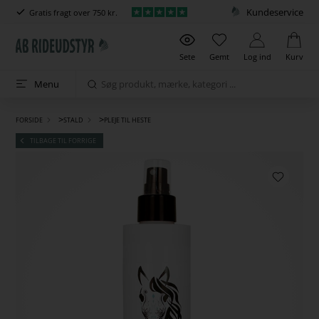
Kundeservice
Gratis fragt over 750 kr.
Sete
Gemt
Log ind
Kurv
Menu
>
>
FORSIDE
STALD
PLEJE TIL HESTE
TILBAGE TIL FORRIGE