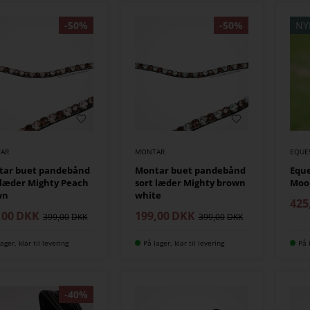
NY
AR
MONTAR
EQUE
tar buet pandebånd
Montar buet pandebånd
Equ
 læder Mighty Peach
sort læder Mighty brown
Moo
wn
white
425
,00
DKK
199,00
DKK
399,00
399,00
ager, klar til levering
På lager, klar til levering
På 