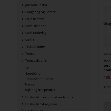
Jule Rideudstyr
Longering og Grimer
Pleje til heste
Sadel tilbehør
Sadelunderlag
Sadler
Tilskudsfoder
Trense
MONT
Trense tilbehør
Mon
sort
Bid
bro
Næsebånd
199
Pandebånd til heste
Trense
På l
Tøjler og hjælpetøjler
Udstyr til mini og shetlandspony
Udstyr til nybegynder