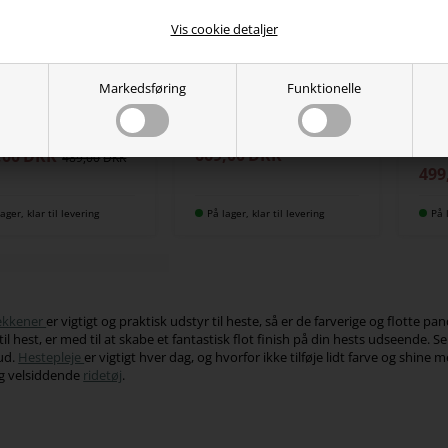
Vis cookie detaljer
SCHOCKEMÖHLE
SCHO
Markedsføring
Funktionelle
Schockemöhle
STEQ pandebånd
Sch
pandebånd Siena
eBright Outlet
pan
Vale
669,00
DKK
,00
DKK
489,00
499
ager, klar til levering
På lager, klar til levering
På 
kkener
er vigtigt og praktisk udstyr til heste, så er de farverige og flott
 til hest, er med til at skabe et fantastisk flot finish på din hests udseende
ud.
Hestepleje
er vigtigt hver dag, og hvorfor ikke tilføje lidt farve og shi
og velsiddende
ridetøj
.