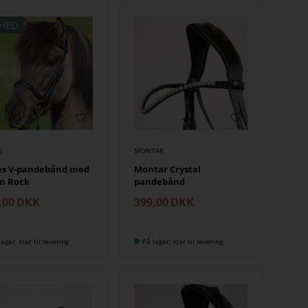
HED
S
MONTAR
es V-pandebånd med
Montar Crystal
n Rock
pandebånd
,00
DKK
399,00
DKK
lager, klar til levering
På lager, klar til levering