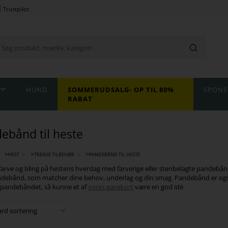
Trustpilot
HUND
SOMMERUDSALG- OP TIL 80%
SPONS
RABAT
ebånd til heste
>
>
>
HEST
TRENSE TILBEHØR
PANDEBÅND TIL HESTE
 farve og bling på hestens hverdag med farverige eller stenbelagte pandebånd
ndebånd, som matcher dine behov, underlag og din smag. Pandebånd er også e
 pandebåndet, så kunne et af
vores gavekort
være en god idé.