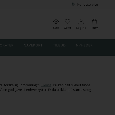
Kundeservice
Sete
Gemt
Log ind
Kurv
ORATER
GAVEKORT
TILBUD
NYHEDER
 i forskellig udformning til
Trense
. Du kan helt sikkert finde
n god gave til enhver rytter. Er du usikker på størrelse og