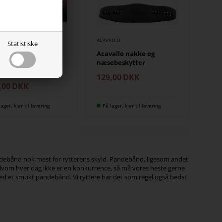
CKEMÖHLE
ACAVALLO
Statistiske
ockemöhle
Acavallo nakke og
debånd
næsebeskytter
ncia/Monticelli
129,00
DKK
,00
DKK
lager, klar til levering
På lager, klar til levering
e pandebånd nok mest for rytterens skyld. Pandebånd, ligesom andet
. Selvom hver dag ikke er en konkurrence, så må vores heste gerne
ne med et smukt pandebånd. Vi ryttere har det som regel også bedst