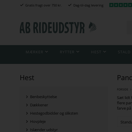
Gratis fragt over 750 kr.
Dag-til-dag levering
MÆRKER
RYTTER
HEST
STALD
Hest
Pand
FORSIDE
Benbeskyttelse
Sæt lidt
flere pa
Dækkener
farve på
Hestegodbidder og sliksten
Hovpleje
Islænder udstyr