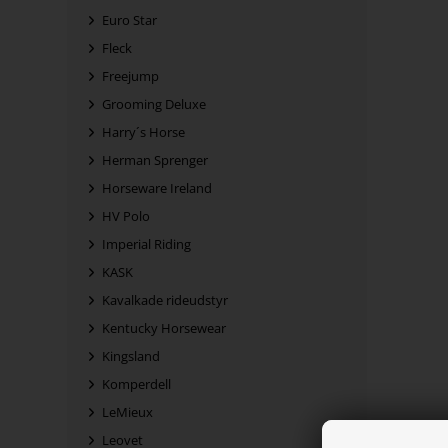
Euro Star
Fleck
Freejump
Grooming Deluxe
Harry´s Horse
Herman Sprenger
Horseware Ireland
HV Polo
Imperial Riding
KASK
Kavalkade rideudstyr
Kentucky Horsewear
Kingsland
Komperdell
LeMieux
Leovet