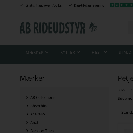
Gratis fragt over 750 kr.
Dag-til-dag levering
MÆRKER
RYTTER
HEST
STALD
Mærker
Petj
FORSIDE
AB Collections
Søde nut
Absorbine
Acavallo
Ariat
Back on Track