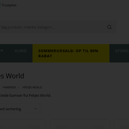
Trustpilot
HUND
SOMMERUDSALG- OP TIL 80%
SPONS
RABAT
es World
>
>
MÆRKER
PETJES WORLD
tede bamser fra Petjes World.