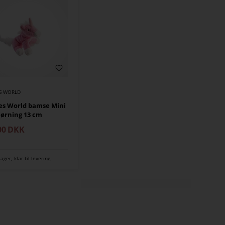
ES WORLD
es World bamse Mini
ørning 13 cm
00
DKK
lager, klar til levering