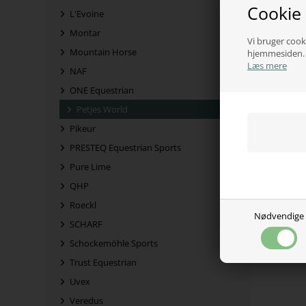
Cookie
L'Evoine
Montar
Vi bruger cooki
Mountain Horse
hjemmesiden. V
Læs mere
NAF
ONE Equestrian
Petjes World
Pikeur
PRESTEQ Equestrian Sports
Pure Lime
QHP
Roeckl
Nødvendige
SCHARF
Schockemöhle Sports
Trust Equestrian
Uvex
Veredus