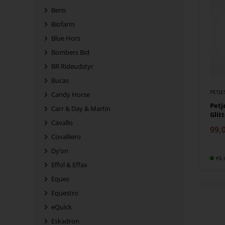
Beris
Biofarm
Blue Hors
Bombers Bid
BR Rideudstyr
Bucas
PETJE
Candy Horse
Petj
Carr & Day & Martin
Glit
Cavallo
99,
Covalliero
Dy’on
På l
Effol & Effax
Eques
Equestro
eQuick
Eskadron