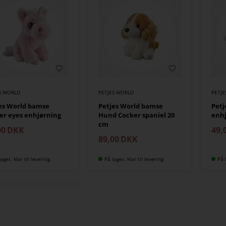
S WORLD
PETJES WORLD
PETJ
es World bamse
Petjes World bamse
Petj
ter eyes enhjørning
Hund Cocker spaniel 20
enhj
cm
00
DKK
49,
89,00
DKK
ager, klar til levering
På lager, klar til levering
På 