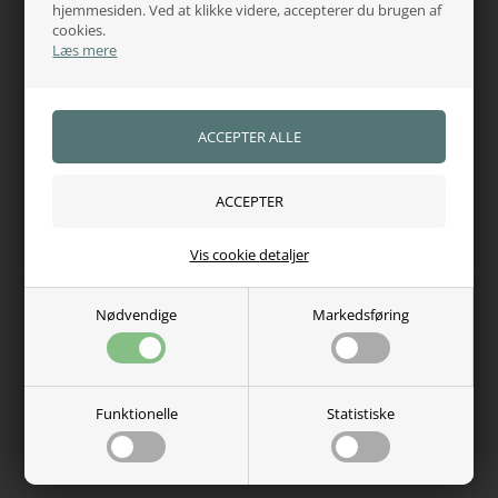
hjemmesiden. Ved at klikke videre, accepterer du brugen af
cookies.
Læs mere
KINGSLAND
KINGSLAND
Kingsland KLKent
Kingsland KLkenton
Herreridebukser knægrip
knægrip herre ridebukser
1.499,00
DKK
1.619,00
DKK
På lager, klar til levering
På lager, klar til levering
Vis cookie detaljer
Nødvendige
Markedsføring
Funktionelle
Statistiske