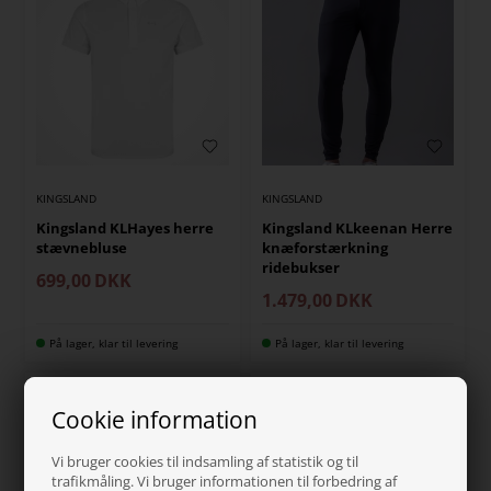
KINGSLAND
KINGSLAND
Kingsland KLHayes herre
Kingsland KLkeenan Herre
stævnebluse
knæforstærkning
ridebukser
699,00
DKK
1.479,00
DKK
På lager, klar til levering
På lager, klar til levering
Cookie information
Vi bruger cookies til indsamling af statistik og til
trafikmåling. Vi bruger informationen til forbedring af