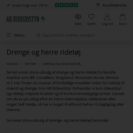
Kundeservice
Gratis fragt over 750 kr.
Sete
Gemt
Log ind
Kurv
Menu
Drenge og herre ridetøj
>
>
FORSIDE
RYTTER
DRENGE OG HERRE RIDETØJ
Se her vores store udvalg af drenge og herre ridetøj fra kendte
mærker som BR, Covalliero, Kingsland, Mountain Horse, Montar
m.f. Her finder du masser af forskellige modeller inden for ridetøj til
mænd og drenge. Hos AB Rideudstyr forhandler vi kun rideudstyr
og ridetøj i højeste kvalitet og til konkurrencedygtige priser. Uanset
om du er på udkig efter en herre stævnejakke, ridebukser eller
noget helt tredje, så har vi noget til ethvert behov til dagligdag eller
stævne.
Se vores store udvalg af drenge- og herre ridetøj herunder.