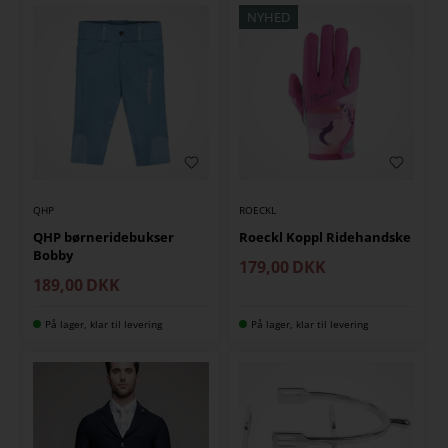
NYHED
QHP
ROECKL
QHP børneridebukser
Roeckl Koppl Ridehandske
Bobby
179,00
DKK
189,00
DKK
På lager, klar til levering
På lager, klar til levering