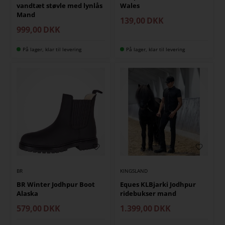
vandtæt støvle med lynlås
Wales
Mand
139,00
DKK
999,00
DKK
På lager, klar til levering
På lager, klar til levering
BR
KINGSLAND
BR Winter Jodhpur Boot
Eques KLBjarki Jodhpur
Alaska
ridebukser mand
579,00
DKK
1.399,00
DKK