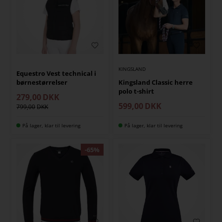
KINGSLAND
Equestro Vest technical i
børnestørrelser
Kingsland Classic herre
polo t-shirt
279,00
DKK
599,00
DKK
799,00
På lager, klar til levering
På lager, klar til levering