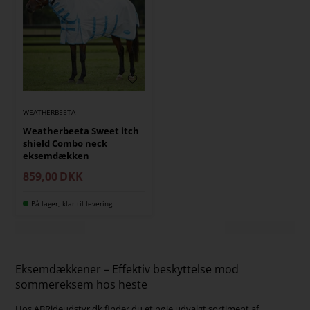
WEATHERBEETA
Weatherbeeta Sweet itch
shield Combo neck
eksemdækken
859,00
DKK
På lager, klar til levering
Eksemdækkener – Effektiv beskyttelse mod
sommereksem hos heste
Hos ABRideudstyr.dk finder du et nøje udvalgt sortiment af