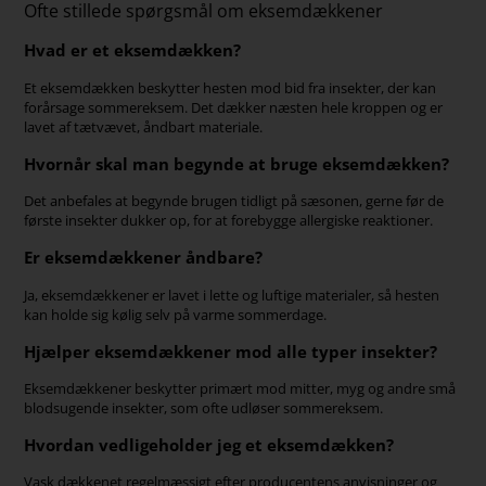
Ofte stillede spørgsmål om eksemdækkener
Hvad er et eksemdækken?
Et eksemdækken beskytter hesten mod bid fra insekter, der kan
forårsage sommereksem. Det dækker næsten hele kroppen og er
lavet af tætvævet, åndbart materiale.
Hvornår skal man begynde at bruge eksemdækken?
Det anbefales at begynde brugen tidligt på sæsonen, gerne før de
første insekter dukker op, for at forebygge allergiske reaktioner.
Er eksemdækkener åndbare?
Ja, eksemdækkener er lavet i lette og luftige materialer, så hesten
kan holde sig kølig selv på varme sommerdage.
Hjælper eksemdækkener mod alle typer insekter?
Eksemdækkener beskytter primært mod mitter, myg og andre små
blodsugende insekter, som ofte udløser sommereksem.
Hvordan vedligeholder jeg et eksemdækken?
Vask dækkenet regelmæssigt efter producentens anvisninger og