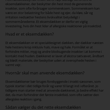
eksemdækkener, der beskytter din hest mod de generende
insekter, som ofte forårsager sommereksem. Sommereksem kan
være en stor belastning for både hest og ejer, da kløe, sår og
irritation nedsætter hestens livskvalitet betydeligt i
sommermånederne. Et eksemdækken er derfor en vigtig
investering, hvis din hest lider af allergiske reaktioner på insektbid.
Hvad er et eksemdækken?
Et eksemdækken er et specialdesignet dækken, der dækker næsten
hele hestens krop inklusiv hals, mave og hale. Formålet er at
forhindre mitter, myg og andre blodsugende insekter i at komme i
kontakt med huden. Dækkenet er lavet af ekstra tætvævet, åndbart
og blødt materiale, der beskytter uden at overophede hesten i
varmt vejr.
Hvornår skal man anvende eksemdækken?
Eksemdækkener bør bruges forebyggende i insekt-sæsonen, som
typisk starter i det tidlige forår og varer til langt ind i efteråret. Jo
tidligere man starter med at anvende dækkenet, jo bedre effekt har
det, da man forhindrer det første insektbid, som ofte sætter den
allergiske reaktion i gang.
Sådan vælger du det rette eksemdækken