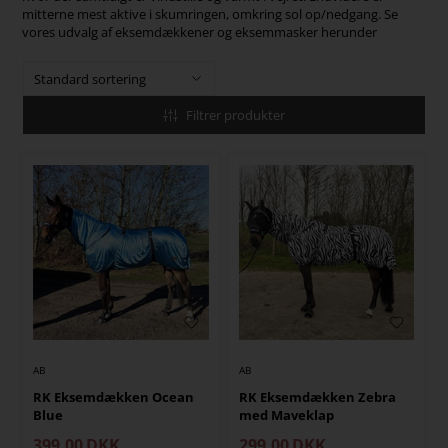
mitterne mest aktive i skumringen, omkring sol op/nedgang. Se
vores udvalg af eksemdækkener og eksemmasker herunder
Filtrer produkter
AB
AB
RK Eksemdækken Ocean
RK Eksemdækken Zebra
Blue
med Maveklap
399,00
DKK
299,00
DKK