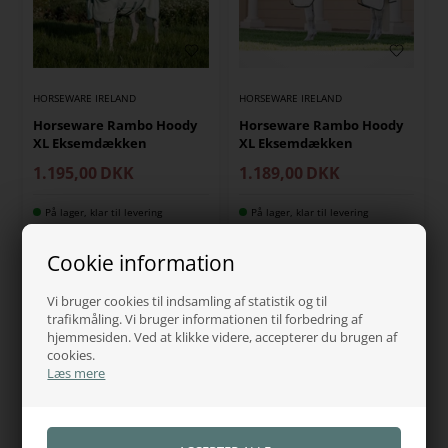
HORSEWARE IRELAND
HORSEWARE IRELAND
Horseware Rambo Hoody
Horseware Rambo Hoody
XL Eksemdækken
XL Eksemdækken
1.195,00
DKK
1.189,00
DKK
På lager, klar til levering
På lager, klar til levering
Cookie information
Vi bruger cookies til indsamling af statistik og til
trafikmåling. Vi bruger informationen til forbedring af
hjemmesiden. Ved at klikke videre, accepterer du brugen af
cookies.
Læs mere