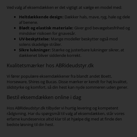
Ved valg af eksemdækken er det vigtigt at vælge en model med:
Heltdækkende design:
Dækker hals, mave, ryg, hale og dele
af benene.
Blødt og elastisk materiale:
Giver god bevægelsesfrihed og
mindsker risikoen for gnavesår.
UV-beskyttelse:
Mange modeller beskytter også mod
solens skadelige stråler.
Sikre lukninger:
Stærke og justerbare lukninger sikrer, at
dækkenet bliver siddende korrekt.
Kvalitetsmærker hos ABRideudstyr.dk
Vi fører populære eksemdækkener fra blandt andet Boett,
Horseware, Shires og Bucas. Disse mærker er kendt for høj kvalitet,
slidstyrke og komfort, så din hest kan nyde sommeren uden gener.
Bestil eksemdækken online i dag
Hos ABRideudstyr.dk tilbyder vi hurtig levering og kompetent
rådgivning. Har du spørgsmål til valg af eksemdækken, står vores
erfarne kundeservice altid klar til at hjælpe dig med at finde den
bedste løsning til din hest.