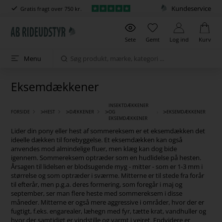
Kundeservice
Gratis fragt over 750 kr.
Sete
Gemt
Log ind
Kurv
Menu
Eksemdækkener
INSEKTDÆKKENER
>
>
>
>
FORSIDE
HEST
DÆKKENER
OG
EKSEMDÆKKENER
EKSEMDÆKKENER
Lider din pony eller hest af sommereksem er et eksemdækken det
ideelle dækken til forebyggelse. Et eksemdækken kan også
anvendes mod almindelige fluer, men klæg kan dog bide
igennem. Sommereksem optræder som en hudlidelse på hesten.
Årsagen til lidelsen er blodsugende myg - mitter - som er 1-3 mm i
størrelse og som optræder i sværme. Mitterne er til stede fra forår
til efterår, men p.g.a. deres formering, som foregår i maj og
september, ser man flere heste med sommereksem i disse
måneder. Mitterne er også mere aggressive i områder, hvor der er
fugtigt, f.eks. engarealer, læhegn med fyr, tætte krat, vandhuller og
hvor der samtidigt er vindstille og varmt i vejret. Endvidere er