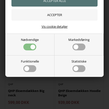
QHP
KENTUCKY
QHP Eksem Neck Cover
Kentucky Eksemdækken
259,00
DKK
1.149,00
DKK
På lager, klar til levering
På lager, klar til levering
Vis cookie detaljer
Nødvendige
Markedsføring
Funktionelle
Statistiske
QHP
QHP
QHP Eksemdækken Big
QHP Eksemdækken Hoodie
neck
Beige
599,00
DKK
939,00
DKK