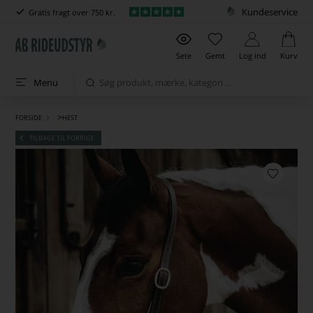
Kundeservice
Gratis fragt over 750 kr.
Sete
Gemt
Log ind
Kurv
Menu
>
FORSIDE
HEST
TILBAGE TIL FORRIGE