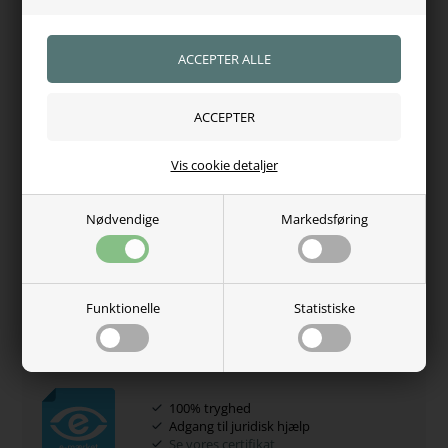
Vand- og smudsafvisende
Komfortabel og fleksibel
Specifikationer
Type:
Grooming grime i kunstlæder
Materiale:
Kunstlæder
Størrelse:
Cob - Full
Vis cookie detaljer
Farve
: Brun
Nødvendige
Markedsføring
Kentucky Leather Grooming Halter er det perfekte valg til
ryttere og grooms, der ønsker en elegant, praktisk og
vedligeholdelsesfri grime til daglig brug og stævner.
Funktionelle
Statistiske
Varenr.:
5781
Hvorfor handle hos os?
100% tryghed
Adgang til juridisk hjælp
Se vores certifikat