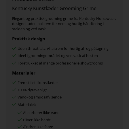
Kentucky Kunstlæder Grooming Grime
Elegant og praktisk grooming grime fra Kentucky Horsewear,
designet uden halsrem for nem og hurtig håndtering i
stalden og ved vask.
Praktisk design
Uden throat latch/halsrem for hurtig af- og påtagning
Ideel i groomingområdet og ved vask af hesten
Foretrukket af mange professionelle showgrooms
Materialer
Fremstillet i kunstlæder
100% dyrevenligt
Vand- og smudsafvisende
Materialet:
Absorberer ikke vand
Bliver ikke hårdt
Ændrer ikke farve