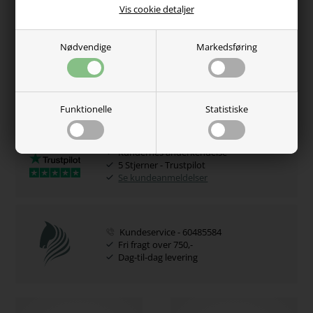
Vis cookie detaljer
Varenr.:
3563-Brown
Hvorfor handle hos os?
Nødvendige
Markedsføring
100% tryghed
Adgang til juridisk hjælp
Se vores certifikat
Funktionelle
Statistiske
Kundernes anderkendelse
5 Stjerner - Trustpilot
Se kundeanmeldelser
Kundeservice - 60485584
Fri fragt over 750,-
Dag-til-dag levering