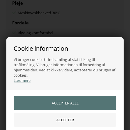
Pleje
Maskinvaskbar ved 30°C
Fordele
Blød og komfortabel
Reducerer risikoen for gnidninger
Cookie information
Beskytter både hest og udstyr
Nem at montere og vedligeholde
Vi bruger cookies til indsamling af statistik og til
Specifikationer
trafikmåling. Vi bruger informationen til forbedring af
hjemmesiden. Ved at klikke videre, accepterer du brugen af
Type:
Lammeskind til fortøj
cookies.
Læs mere
Materiale:
Syntetisk lammeskind
Længde:
60 cm
Farver:
Natur, Brown, Black
Kentucky lammeskind til fortøj kombinerer komfort,
beskyttelse og elegant design – perfekt til ryttere, der ønsker
ekstra velvære til deres hest og længere levetid på udstyret.