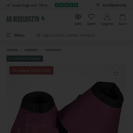
Kundeservice
Gratis fragt over 750 kr.
Sete
Gemt
Log ind
Kurv
Menu
>
>
FORSIDE
MÆRKER
ESKADRON
TILBAGE TIL FORRIGE
Du sparer 50,00 (21%)