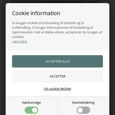
Disse klokker er både
funktionelle og stilrene
– ideelle til
daglig brug, longering eller stævne, hvor du ønsker optimal
beskyttelse og et flot udtryk.
Cookie information
Egenskaber:
Vi bruger cookies til indsamling af statistik og til
Del af
Eskadron Heritage 25/26
-kollektionen
trafikmåling. Vi bruger informationen til forbedring af
hjemmesiden. Ved at klikke videre, accepterer du brugen af
Støddæmpende inderside for høj komfort
cookies.
Læs mere
Slidstærkt ydre materiale for maksimal holdbarhed
Dobbelt velcrolukning for sikker pasform
Elegant Heritage-logo og detaljer
Matcher de øvrige Heritage 25/26 produkter i serien
Farver:
Black (Black Truffle) (090)
Vis cookie detaljer
Wildberry (760)
Størrelser:
Nødvendige
Markedsføring
S – M – L – XL
Pleje: