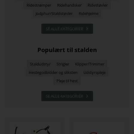
Ridestrømper
Ridehandsker
Ridestøvler
Jodphur/Staldstøvler
Ridehjelme
SE ALLE KATEGORIER
Populært til stalden
Staldudstyr
Strigler
Klipper/Trimmer
Hestegodbidder og sliksten
Udstyrspleje
Pleje til hest
SE ALLE KATEGORIER