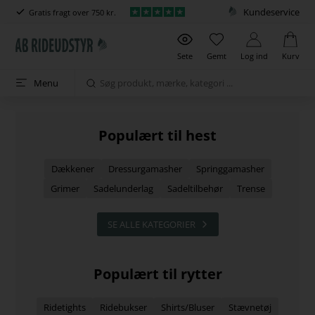
Kundeservice
Gratis fragt over 750 kr.
Sete
Gemt
Log ind
Kurv
Menu
Populært til hest
Dækkener
Dressurgamasher
Springgamasher
Grimer
Sadelunderlag
Sadeltilbehør
Trense
SE ALLE KATEGORIER
Populært til rytter
Ridetights
Ridebukser
Shirts/Bluser
Stævnetøj