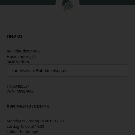
FIND OS
AB Rideudstyr ApS
Husmandsvej 65
9430 Vadum
kundeservice@abrideudstyr.dk
Tlf. 60485584
CVR.: 35391584
ÅBNINGSTIDER BUTIK
Mandag til Fredag 10.00 til 17.30
Lørdag 10.00 til 14.00
Lukket helligdage