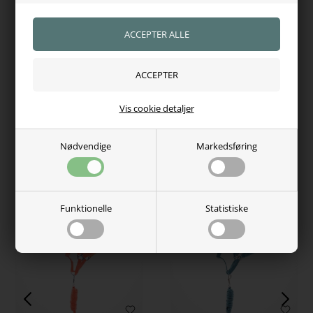
Kundernes anderkendelse
5 Stjerner - Trustpilot
Se kundeanmeldelser
Vis cookie detaljer
Kundeservice - 60485584
Fri fragt over 750,-
Nødvendige
Markedsføring
Dag-til-dag levering
Funktionelle
Statistiske