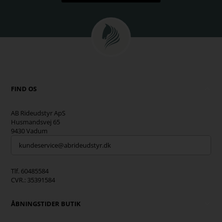
FIND OS
AB Rideudstyr ApS
Husmandsvej 65
9430 Vadum
kundeservice@abrideudstyr.dk
Tlf. 60485584
CVR.: 35391584
ÅBNINGSTIDER BUTIK