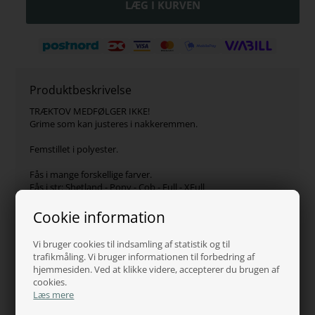
Produktbeskrivelse
TRÆKTOV MEDFØLGER IKKE!
Grime som kan justeres i nakkeremmen.
Femstillet i polyester.
Fås i mange forskellige farver.
Fås i str: Shetland - Pony - Cob - Full - XFull
Cookie information
Varenr.:
1886-Cob-Lilla
Hvorfor handle hos os?
Vi bruger cookies til indsamling af statistik og til
trafikmåling. Vi bruger informationen til forbedring af
hjemmesiden. Ved at klikke videre, accepterer du brugen af
cookies.
100% tryghed
Læs mere
Adgang til juridisk hjælp
Se vores certifikat