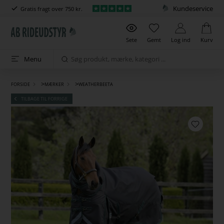
Kundeservice
Gratis fragt over 750 kr.
Sete
Gemt
Log ind
Kurv
Menu
>
>
FORSIDE
MÆRKER
WEATHERBEETA
TILBAGE TIL FORRIGE