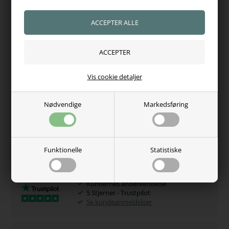
WeatherBeeta giver 3 års garanti på hardware, vandtæthed
og åndbarhed på dækkenet.
Fås i farve: Grey/Dark Green/White
Fås i str: 115 - 120 - 125 - 135 - 140 - 145 - 150 - 155 - 160 - 165
cm
Vis cookie detaljer
Varenr.:
9972
Hvorfor handle hos os?
Nødvendige
Markedsføring
100% tryghed
Adgang til juridisk hjælp
Se vores certifikat
Funktionelle
Statistiske
Kundernes anderkendelse
5 Stjerner - Trustpilot
Se kundeanmeldelser