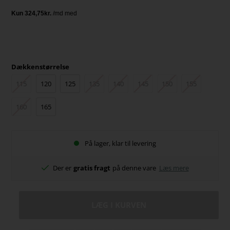
Dækkenstørrelse
115
120
125
135
140
145
150
155
160
165
På lager, klar til levering
Der er
gratis fragt
på denne vare
Læs mere