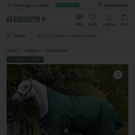
Kundeservice
Gratis fragt over 750 kr.
Sete
Gemt
Log ind
Kurv
Menu
>
>
FORSIDE
MÆRKER
WEATHERBEETA
TILBAGE TIL FORRIGE