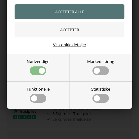
Weatherbeeta giver 3 års garanti på hardware, vandtæthed
og åndbarhed på dækkenet.
Fås i farve: Hunter/navy
Fås i str: 115 - 120 - 125 - 135 - 140 - 145 - 150 - 155 - 160 - 165
cm
Vis cookie detaljer
Varenr.:
9239
Hvorfor handle hos os?
Nødvendige
Markedsføring
100% tryghed
Adgang til juridisk hjælp
Se vores certifikat
Funktionelle
Statistiske
Kundernes anderkendelse
5 Stjerner - Trustpilot
Se kundeanmeldelser