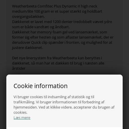
Weatherbeeta Comfitec Plus Dynamic II high neck
medium/lite 100 gram er et super stærkt og holdbart
overgangsdækken.
Dækkenet er lavet med 1200 denier tredobbelt vævet ydre
som er både vandtæt og åndbart.
Dækkenet har memory foam gel ved lansemærket, som
former sig efter hesten og som aflaster lansemærket, der er
derudover Quick clip spænder i fronten, og mulighed for at
justere dækkenet.
Det nye linersystem fra Weatherbeeta kan benyttes i
dækkenet, så man har et dækken til brug i næsten alle
årstider
Dækkenet er med high neck og har en ekstra stor haleklap
for god beskyttelse, desuden er der refleksstriber på hver
Cookie information
side af dækkenet og på haleklappen, for at kunne se hesten i
mørke.
Vi bruger cookies til indsamling af statistik og til
Derudover har dækkenet skulderslidser, krydsgjorde og
trafikmåling. Vi bruger informationen til forbedring af
elastiske benstropper for maksimal komfort.
hjemmesiden. Ved at klikke videre, accepterer du brugen af
cookies.
Hydrostatisk tryk testet til 2000 mm plus.
Læs mere
Fugtighedstest testet til 3000g/m2 plus.