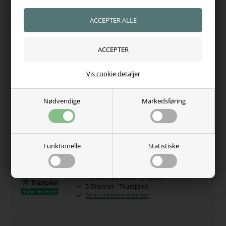
Materiale: Læder med polstret foring
Farve: Black
Størrelser: Pony · Cob · Full
Vis cookie detaljer
Varenr.:
10347
Hvorfor handle hos os?
Nødvendige
Markedsføring
100% tryghed
Adgang til juridisk hjælp
Se vores certifikat
Funktionelle
Statistiske
Kundernes anderkendelse
5 Stjerner - Trustpilot
Se kundeanmeldelser