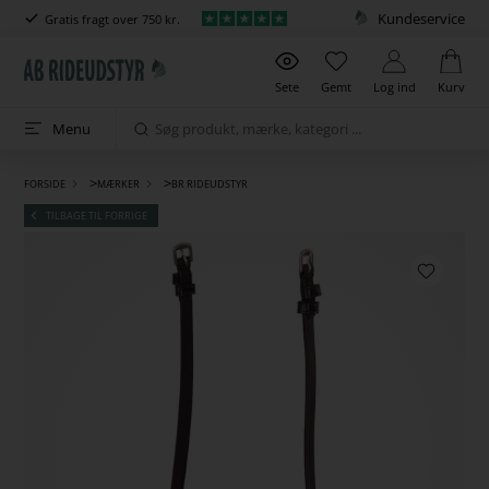
Kundeservice
Gratis fragt over 750 kr.
Sete
Gemt
Log ind
Kurv
Menu
>
>
FORSIDE
MÆRKER
BR RIDEUDSTYR
TILBAGE TIL FORRIGE