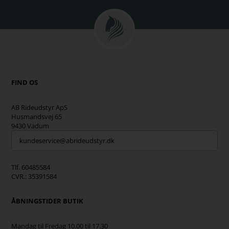
FIND OS
AB Rideudstyr ApS
Husmandsvej 65
9430 Vadum
kundeservice@abrideudstyr.dk
Tlf. 60485584
CVR.: 35391584
ÅBNINGSTIDER BUTIK
Mandag til Fredag 10.00 til 17.30