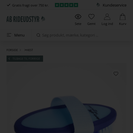
Kundeservice
Gratis fragt over 750 kr.
Sete
Gemt
Log ind
Kurv
Menu
>
FORSIDE
HEST
TILBAGE TIL FORRIGE