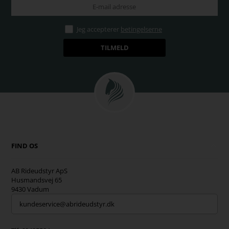
Jeg accepterer
betingelserne
FIND OS
AB Rideudstyr ApS
Husmandsvej 65
9430 Vadum
kundeservice@abrideudstyr.dk