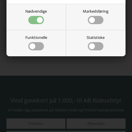
Kundernes anderkendelse
Nødvendige
Markedsføring
5 Stjerner - Trustpilot
Se kundeanmeldelser
Funktionelle
Statistiske
Kundeservice - 60485584
Fri fragt over 750,-
Dag-til-dag levering
Vind gavekort på 1.000,- til AB Rideudstyr
Vi holder dig opdateret på nyeste mode og fineste hesteprodukter