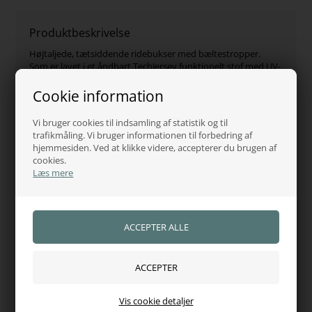
Produktbeskrivelse
Højtaljede, tætsiddende ridebukser med bæltestropper.
Som er lavet i et åndbart TechJersey funktionelt stof med UV-
beskyttelse.
Skærmprintpanel i PA (Pikeur Athleisure) design.
Cookie information
Lommer med Rhinstenprint-applikation og Rhinstenlogo på
bagsiden af bukserne.
Vi bruger cookies til indsamling af statistik og til
trafikmåling. Vi bruger informationen til forbedring af
Fås i farve: Black
hjemmesiden. Ved at klikke videre, accepterer du brugen af
Fås i str: 140 - 152 - 158 - 164 - 170 - 176
cookies.
Læs mere
Varenr.:
10525
Hvorfor handle hos os?
100% tryghed
Adgang til juridisk hjælp
Se vores certifikat
Vis cookie detaljer