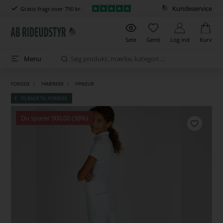
Kundeservice
Gratis fragt over 750 kr.
Sete
Gemt
Log ind
Kurv
Menu
>
>
FORSIDE
MÆRKER
PIKEUR
TILBAGE TIL FORRIGE
Du sparer 500,00 (38%)