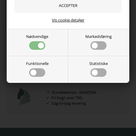
Hvorfor handle hos os?
Vis cookie detaljer
100% tryghed
Adgang til juridisk hjælp
Se vores certifikat
Nødvendige
Markedsføring
Kundernes anderkendelse
Funktionelle
Statistiske
5 Stjerner - Trustpilot
Se kundeanmeldelser
Kundeservice - 60485584
Fri fragt over 750,-
Dag-til-dag levering