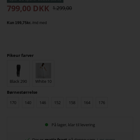
799,00
DKK
1.299,00
Pikeur farver
Black 290
White 10
Børnestørrelse
170
140
146
152
158
164
176
På lager, klar til levering
Der er
gratis fragt
på denne vare
Læs mere