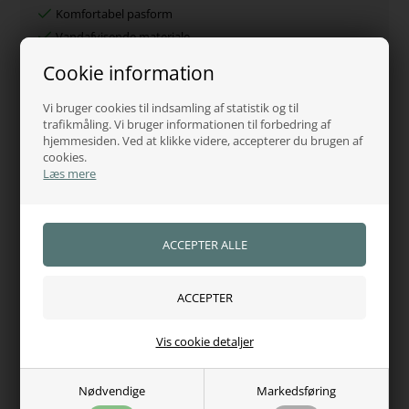
Komfortabel pasform
Vandafvisende materiale
Bæredygtige og genanvendte materialer
Cookie information
Let og varm isolering
Ideel til broderi og logotryk
Vi bruger cookies til indsamling af statistik og til
trafikmåling. Vi bruger informationen til forbedring af
Moderne og stilrent design
hjemmesiden. Ved at klikke videre, accepterer du brugen af
cookies.
Pleje
Læs mere
Maskinvask ved 30°C
Undgå skyllemiddel
Kan tørretumbles ved lav varme
Specifikationer
Type:
Herrejakke
Model:
Escudo
Vis cookie detaljer
Kollektion:
NOS
Farve:
Night Sky
Nødvendige
Markedsføring
Materiale:
100% polyamid