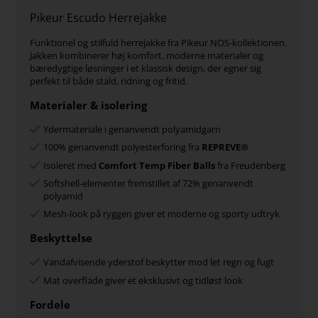
Pikeur Escudo Herrejakke
Funktionel og stilfuld herrejakke fra Pikeur NOS-kollektionen.
Jakken kombinerer høj komfort, moderne materialer og
bæredygtige løsninger i et klassisk design, der egner sig
perfekt til både stald, ridning og fritid.
Materialer & isolering
Ydermateriale i genanvendt polyamidgarn
100% genanvendt polyesterforing fra
REPREVE®
Isoleret med
Comfort Temp Fiber Balls
fra Freudenberg
Softshell-elementer fremstillet af 72% genanvendt
polyamid
Mesh-look på ryggen giver et moderne og sporty udtryk
Beskyttelse
Vandafvisende yderstof beskytter mod let regn og fugt
Mat overflade giver et eksklusivt og tidløst look
Fordele