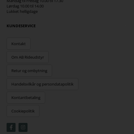
Mandag til Fredag 10.00 til 17.30
Lørdag 10.00 til 14.00
Lukket helligdage
KUNDESERVICE
Kontakt
Om AB Rideudstyr
Retur og ombytning
Handelsvilkår og persondatapolitik
Kontantbetaling
Cookiepolitik