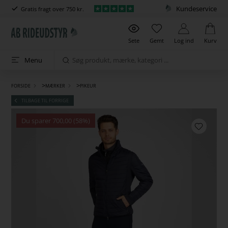
Kundeservice
Gratis fragt over 750 kr.
Sete
Gemt
Log ind
Kurv
Menu
>
>
FORSIDE
MÆRKER
PIKEUR
TILBAGE TIL FORRIGE
Du sparer 700,00 (58%)