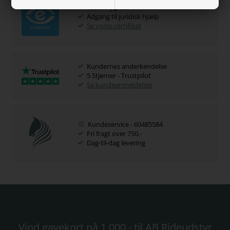
100% tryghed
Adgang til juridisk hjælp
Se vores certifikat
Kundernes anderkendelse
5 Stjerner - Trustpilot
Se kundeanmeldelser
Kundeservice - 60485584
Fri fragt over 750,-
Dag-til-dag levering
Vind gavekort på 1.000,- til AB Rideudstyr