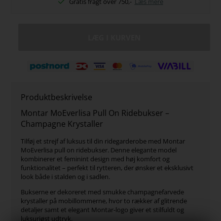
Gratis fragt over 750,-
Læs mere
Produktbeskrivelse
Montar MoEverlisa Pull On Ridebukser –
Champagne Krystaller
Tilføj et strejf af luksus til din ridegarderobe med Montar
MoEverlisa pull on ridebukser. Denne elegante model
kombinerer et feminint design med høj komfort og
funktionalitet – perfekt til rytteren, der ønsker et eksklusivt
look både i stalden og i sadlen.
Bukserne er dekoreret med smukke champagnefarvede
krystaller på mobillommerne, hvor to rækker af glitrende
detaljer samt et elegant Montar-logo giver et stilfuldt og
luksuriøst udtryk.