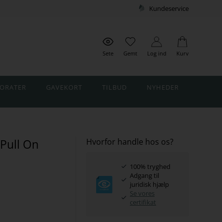
Kundeservice
Sete
Gemt
Log ind
Kurv
ORATER
GAVEKORT
TILBUD
NYHEDER
Pull On
Hvorfor handle hos os?
100% tryghed
Adgang til
juridisk hjælp
Se vores
certifikat