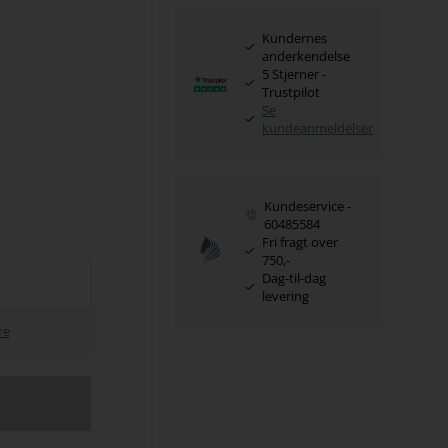
Kundernes
anderkendelse
5 Stjerner -
Trustpilot
Se
kundeanmeldelser
Kundeservice -
60485584
Fri fragt over
750,-
Dag-til-dag
levering
re