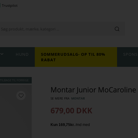
Trustpilot
HUND
SOMMERUDSALG- OP TIL 80%
SPONS
RABAT
TILBAGE TIL FORRIGE
Montar Junior MoCaroline 
SE MERE FRA
MONTAR
679,00
DKK