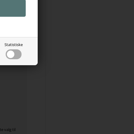
komfort
aktiv
od huden
Statistiske
 bevægelser
til ridning
 valg til