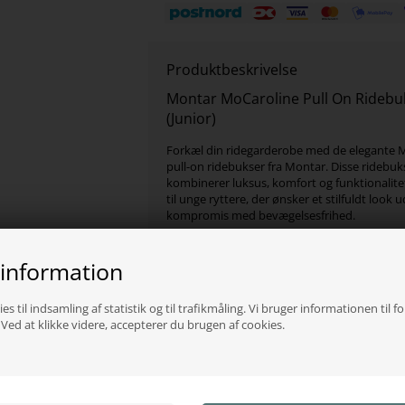
Produktbeskrivelse
Montar MoCaroline Pull On Ridebu
(Junior)
Forkæl din ridegarderobe med de elegante 
pull-on ridebukser fra Montar. Disse ridebuk
kombinerer luksus, komfort og funktionalite
til unge ryttere, der ønsker et stilfuldt look 
kompromis med bevægelsesfrihed.
Eksklusivt design
 information
Elegant look:
Stilrent og feminint udtryk
Moderne finish:
Perfekt til både trænin
es til indsamling af statistik og til trafikmåling. Vi bruger informationen til f
ed at klikke videre, accepterer du brugen af cookies.
Funktionelle detaljer
FullGrip silikone:
Giver optimal stabilitet
To mobillommer:
Praktisk opbevaring 
sider