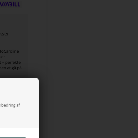
kser
MoCaroline
ser
t – perfekte
uden at gå på
g og hverdag
orbedring af
 i sadlen
på begge