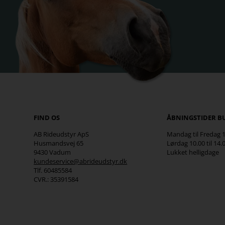
FIND OS
ÅBNINGSTIDER B
AB Rideudstyr ApS
Mandag til Fredag 10
Husmandsvej 65
Lørdag 10.00 til 14.
9430 Vadum
Lukket helligdage
kundeservice@abrideudstyr.dk
Tlf. 60485584
CVR.: 35391584