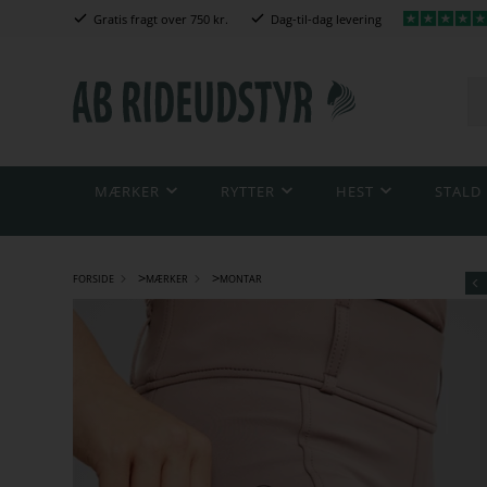
Gratis fragt over 750 kr.
Dag-til-dag levering
MÆRKER
RYTTER
HEST
STALD
>
>
FORSIDE
MÆRKER
MONTAR