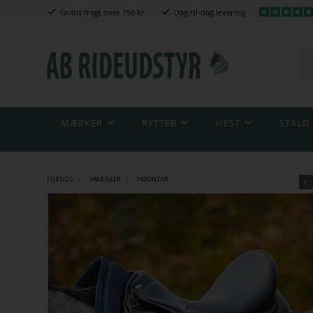
Gratis fragt over 750 kr.
Dag-til-dag levering
MÆRKER
RYTTER
HEST
STALD
>
>
FORSIDE
MÆRKER
MONTAR