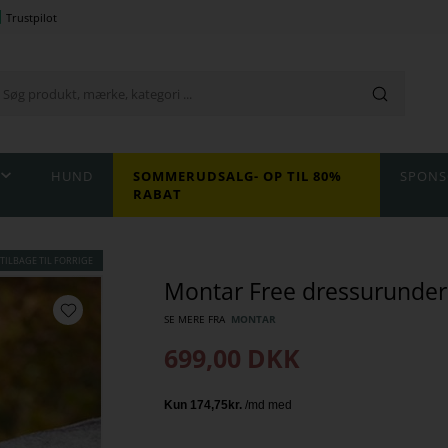
Trustpilot
HUND
SOMMERUDSALG- OP TIL 80%
SPONS
RABAT
TILBAGE TIL FORRIGE
Montar Free dressurunder
SE MERE FRA
MONTAR
699,00
DKK