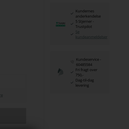
Kundernes
anderkendelse
5 Stjerner -
Trustpilot
Se
kundeanmeldelser
Kundeservice -
60485584
Fri fragt over
750,-
Dag-til-dag
levering
re