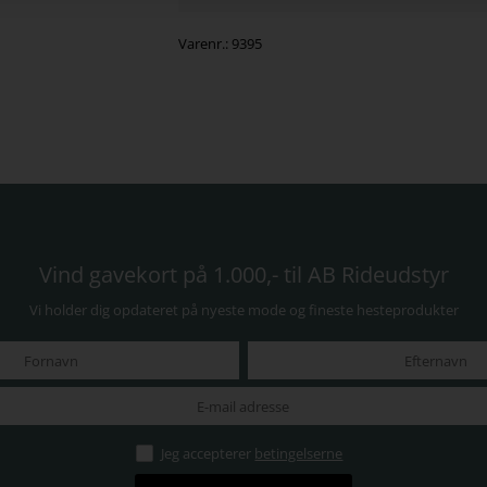
Varenr.:
9395
Vind gavekort på 1.000,- til AB Rideudstyr
Vi holder dig opdateret på nyeste mode og fineste hesteprodukter
Jeg accepterer
betingelserne