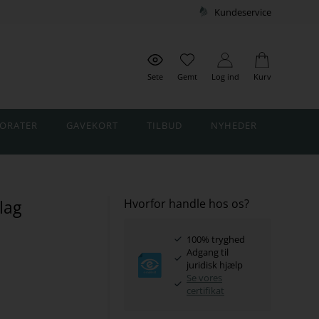
Kundeservice
Sete
Gemt
Log ind
Kurv
ORATER
GAVEKORT
TILBUD
NYHEDER
lag
Hvorfor handle hos os?
100% tryghed
Adgang til
juridisk hjælp
Se vores
certifikat