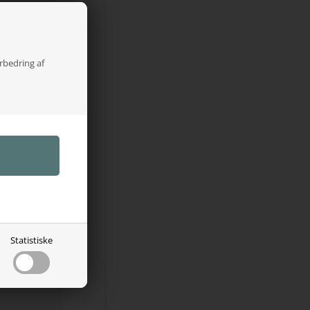
orbedring af
iltet
 men som
ar mesh, som
krer at din
er hårde
indsat en
rlaget, som
rt.
rende
fortabel
Statistiske
etholder den
e.