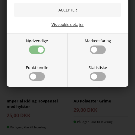
Kundeservice - 60485584
Fri fragt over 750,-
Dag-til-dag levering
Vis cookie detaljer
Nødvendige
Markedsføring
Funktionelle
Statistiske
Imperial Riding Hovpensel
AB Polyester Grime
med hylster
29,00 DKK
25,00 DKK
På lager, klar til levering
På lager, klar til levering