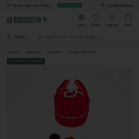
Kundeservice
Gratis fragt over 750 kr.
Sete
Gemt
Log ind
Kurv
Menu
>
>
>
FORSIDE
MÆRKER
LEMIEUX
LEMIEUX TOY PONY
TILBAGE TIL FORRIGE