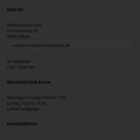
FIND OS
AB Rideudstyr ApS
Husmandsvej 65
9430 Vadum
kundeservice@abrideudstyr.dk
Tlf. 60485584
CVR.: 35391584
ÅBNINGSTIDER BUTIK
Mandag til Fredag 10.00 til 17.30
Lørdag 10.00 til 14.00
Lukket helligdage
KUNDESERVICE