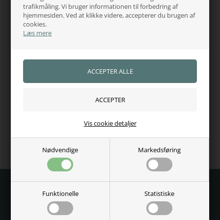
trafikmåling. Vi bruger informationen til forbedring af
Adgang til juridisk hjælp
hjemmesiden. Ved at klikke videre, accepterer du brugen af
Se vores certifikat
cookies.
Læs mere
Kundernes anderkendelse
5 Stjerner - Trustpilot
Se kundeanmeldelser
Kundeservice - 60485584
Fri fragt over 750,-
Vis cookie detaljer
Dag-til-dag levering
Nødvendige
Markedsføring
Funktionelle
Statistiske
Vind gavekort på 1.000,- til AB Rideudstyr