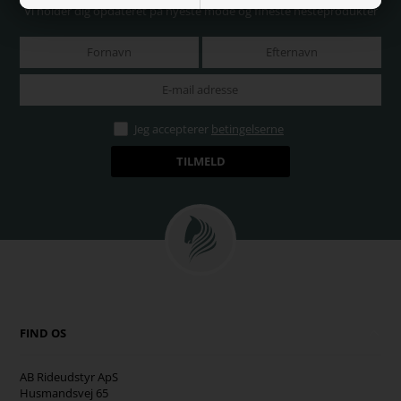
Vi holder dig opdateret på nyeste mode og fineste hesteprodukter
Jeg accepterer
betingelserne
FIND OS
AB Rideudstyr ApS
Husmandsvej 65