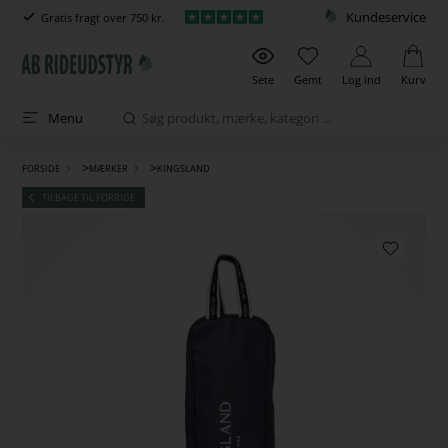
Kundeservice
Gratis fragt over 750 kr.
Sete
Gemt
Log ind
Kurv
Menu
>
>
FORSIDE
MÆRKER
KINGSLAND
TILBAGE TIL FORRIGE