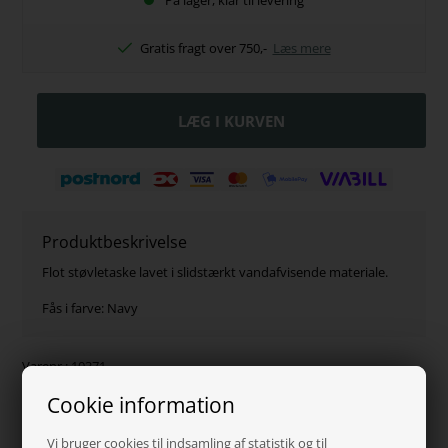
På lager, klar til levering
Gratis fragt over 750,-
Læs mere
Produktbeskrivelse
Flot støvletaske lavet i slidstærkt vandafvisende materiale.
Fås i farve: Navy
Varenr.:
10371
Hvorfor handle hos os?
Cookie information
Vi bruger cookies til indsamling af statistik og til
100% tryghed