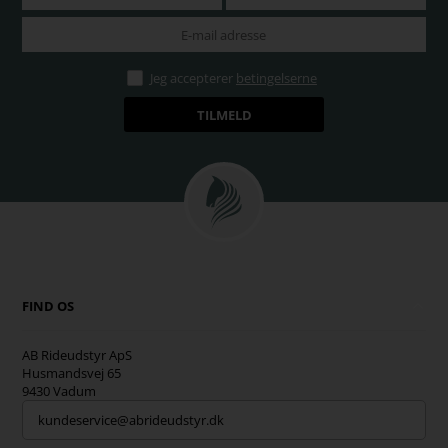
Jeg accepterer
betingelserne
FIND OS
AB Rideudstyr ApS
Husmandsvej 65
9430 Vadum
kundeservice@abrideudstyr.dk