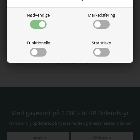
Nødvendige
Markedsføring
Kundernes anderkendelse
5 Stjerner - Trustpilot
Se kundeanmeldelser
Funktionelle
Statistiske
Kundeservice - 60485584
Fri fragt over 750,-
Dag-til-dag levering
Vind gavekort på 1.000,- til AB Rideudstyr
Vi holder dig opdateret på nyeste mode og fineste hesteprodukter