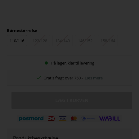
Børnestørrelse
110/116
122/128
134/140
146/152
158/164
På lager, klar til levering
Gratis fragt over 750,-
Læs mere
Produktbeskrivelse