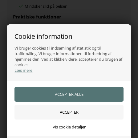
Mindsker slid på pelsen
Praktiske funktioner
Dobbelt frontlukning
Cookie information
Aftagelige gjordstropper
Aftagelig elastisk halestrop med plastikbelægning for nem
Vi bruger cookies til indsamling af statistik og til
rengøring
trafikmåling. Vi bruger informationen til forbedring af
Pleje
hjemmesiden. Ved at klikke videre, accepterer du brugen af
cookies.
Maskinvaskbart ved 30°C
Læs mere
Fordele
Elegant og eksklusivt design
Høj komfort for hesten
Velegnet til flere anvendelser
Bløde materialer modvirker gnidninger
Specifikationer
Vis cookie detaljer
Type:
Show rug / stalddækken