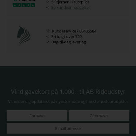
5 Stjerner - Trustpilot
Se kundeanmeldelser
Kundeservice - 60485584
Fri fragt over 750,-
Dag-til-dag levering
Vind gavekort på 1.000,- til AB Rideudstyr
Vi holder dig opdateret på nyeste mode og fineste hesteprodukter