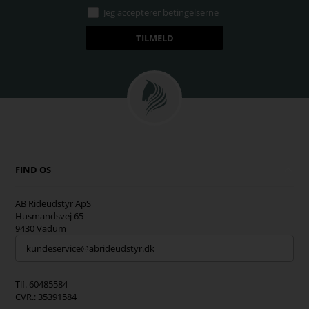
Jeg accepterer
betingelserne
FIND OS
AB Rideudstyr ApS
Husmandsvej 65
9430 Vadum
kundeservice@abrideudstyr.dk
Tlf. 60485584
CVR.: 35391584