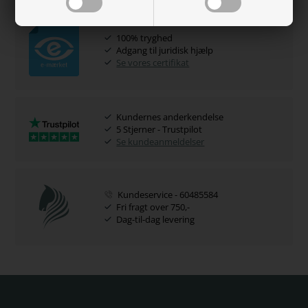
100% tryghed
Adgang til juridisk hjælp
Se vores certifikat
Kundernes anderkendelse
5 Stjerner - Trustpilot
Se kundeanmeldelser
Kundeservice - 60485584
Fri fragt over 750,-
Dag-til-dag levering