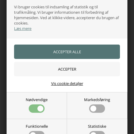
Kraven består af Kentuckys
imiterede lammeskind
, som
Vi bruger cookies til indsamling af statistik og til
fordeler tryk, mindsker friktion og beskytter pelsen.
trafikmåling. Vi bruger informationen til forbedring af
Funktioner:
hjemmesiden. Ved at klikke videre, accepterer du brugen af
cookies.
Dobbelt frontlukning
for optimal pasform
Læs mere
Aftagelige gjordstropper
Aftagelig elastisk halestrop
med plastikbelægning for
nem rengøring
Kan anvendes som
stalddækken, transportdækken og
skridttæppe
Maskinvask ved max 30°C
Vis cookie detaljer
Specifikationer:
Farver
: Navy, Black
Nødvendige
Markedsføring
Størrelser
: 70, 80, 90, 100, 110 cm
Funktionelle
Statistiske
Varenr.:
7102
Hvorfor handle hos os?