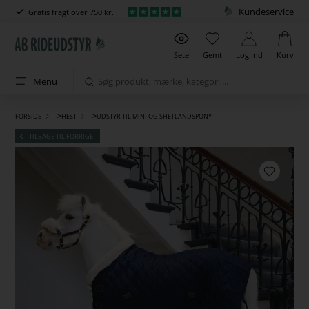
Kundeservice
Gratis fragt over 750 kr.
Sete
Gemt
Log ind
Kurv
Menu
>
>
FORSIDE
HEST
UDSTYR TIL MINI OG SHETLANDSPONY
TILBAGE TIL FORRIGE