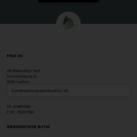
FIND OS
AB Rideudstyr ApS
Husmandsvej 65
9430 Vadum
kundeservice@abrideudstyr.dk
Tlf. 60485584
CVR.: 35391584
ÅBNINGSTIDER BUTIK