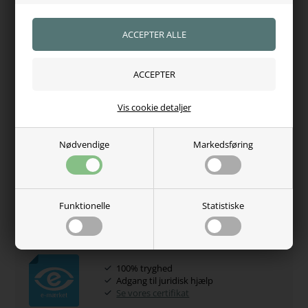
Stabiliserer sadlen
Ergonomisk fordel for både hest og rytter
Øger komfort og bevægelsesfrihed
Specifikationer
Type:
Impact absorber pad
Farve:
Sort
Vis cookie detaljer
Tykkelse:
10 mm
Kentucky Pad Impact Absorber kombinerer avanceret
Nødvendige
Markedsføring
teknologi, komfort og funktionalitet – perfekt til ryttere, der
ønsker optimal støtte og beskyttelse til både hest og rytter.
Funktionelle
Statistiske
Varenr.:
8201
Hvorfor handle hos os?
100% tryghed
Adgang til juridisk hjælp
Se vores certifikat