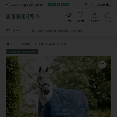
Kundeservice
Gratis fragt over 750 kr.
Sete
Gemt
Log ind
Kurv
Menu
>
>
FORSIDE
MÆRKER
HORSEWARE IRELAND
TILBAGE TIL FORRIGE