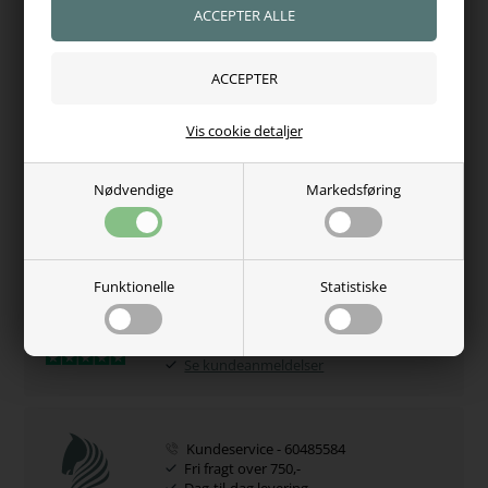
Fås i farve: Imperial Blue/Silver & Navy
Fås i str: 115 - 125 - 130 - 140 - 145 - 155 - 160 - 165
Varenr.:
10772
Vis cookie detaljer
Hvorfor handle hos os?
Nødvendige
Markedsføring
100% tryghed
Adgang til juridisk hjælp
Se vores certifikat
Funktionelle
Statistiske
Kundernes anderkendelse
5 Stjerner - Trustpilot
Se kundeanmeldelser
Kundeservice - 60485584
Fri fragt over 750,-
Dag-til-dag levering