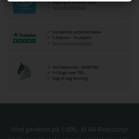
Adgang til juridisk hjælp
Se vores certifikat
Kundernes anderkendelse
5 Stjerner - Trustpilot
Se kundeanmeldelser
Kundeservice - 60485584
Fri fragt over 750,-
Dag-til-dag levering
Vind gavekort på 1.000,- til AB Rideudstyr