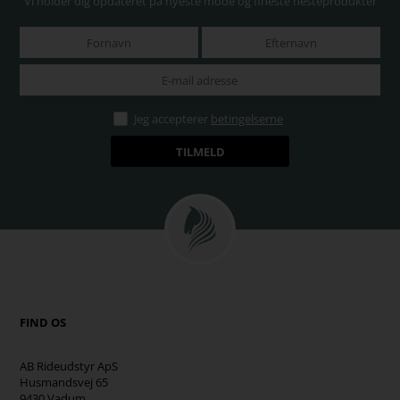
Vi holder dig opdateret på nyeste mode og fineste hesteprodukter
Jeg accepterer
betingelserne
FIND OS
AB Rideudstyr ApS
Husmandsvej 65
9430 Vadum