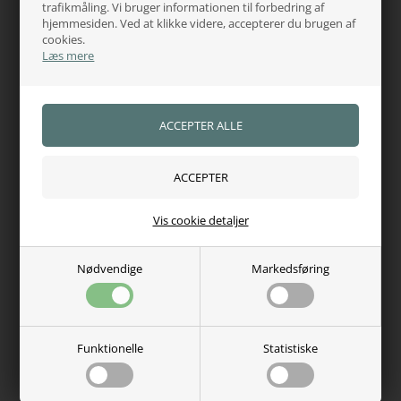
trafikmåling. Vi bruger informationen til forbedring af
Produkt: Stalddækken
hjemmesiden. Ved at klikke videre, accepterer du brugen af
cookies.
Ydermateriale: 210D ripstop polyester
Læs mere
For: Poly-bomuld
Fyld: 350 gram
Åndbar: Ja
Farve
Navy / Silver
Vis cookie detaljer
Størrelser
115 – 125 – 130 – 140 – 145 – 155 – 160 – 165 cm
Nødvendige
Markedsføring
Varenr.:
3469
Hvorfor handle hos os?
Funktionelle
Statistiske
100% tryghed