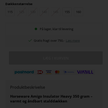
Dækkenstørrelse
115
125
130
140
145
155
160
På lager, klar til levering
Gratis fragt over 750,-
Læs mere
Produktbeskrivelse
Horseware Amigo Insulator Heavy 350 gram –
varmt og åndbart stalddækken