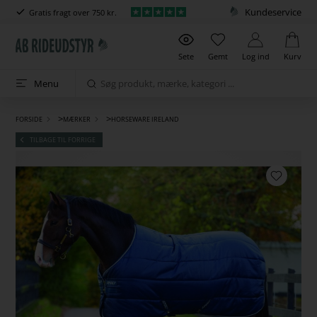
Kundeservice
Gratis fragt over 750 kr.
Sete
Gemt
Log ind
Kurv
Menu
>
>
FORSIDE
MÆRKER
HORSEWARE IRELAND
TILBAGE TIL FORRIGE