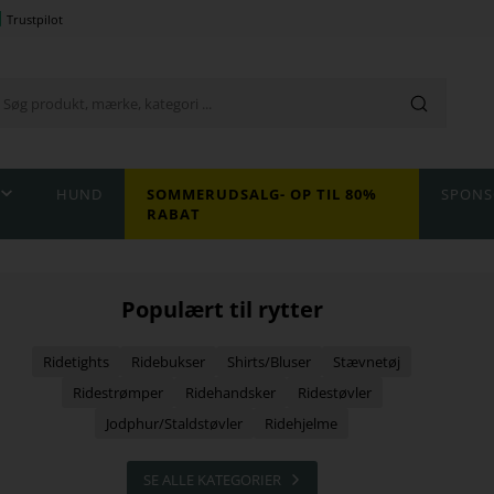
Trustpilot
HUND
SOMMERUDSALG- OP TIL 80%
SPONS
RABAT
Populært til rytter
Ridetights
Ridebukser
Shirts/Bluser
Stævnetøj
Ridestrømper
Ridehandsker
Ridestøvler
Jodphur/Staldstøvler
Ridehjelme
SE ALLE KATEGORIER