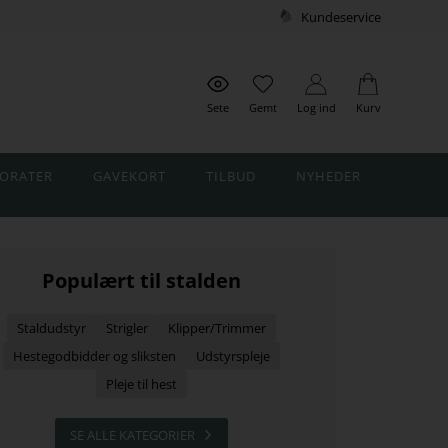
Kundeservice
Sete
Gemt
Log ind
Kurv
ORATER
GAVEKORT
TILBUD
NYHEDER
Populært til stalden
Staldudstyr
Strigler
Klipper/Trimmer
Hestegodbidder og sliksten
Udstyrspleje
Pleje til hest
SE ALLE KATEGORIER