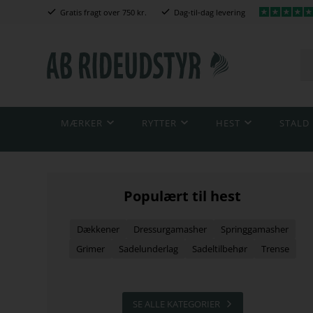
Gratis fragt over 750 kr.
Dag-til-dag levering
MÆRKER
RYTTER
HEST
STALD
Populært til hest
Dækkener
Dressurgamasher
Springgamasher
Grimer
Sadelunderlag
Sadeltilbehør
Trense
SE ALLE KATEGORIER