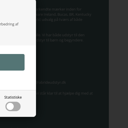
række populære og anerkendte mærker inden for
gsland, Montar, Horseware Ireland, Bucas, BR, Kentucky
 Det giver dig et stærkt udvalg på tværs af både
orbedring af
port tilgængelig for alle. Vi har både udstyr til den
alg af prisvenligt rideudstyr til børn og begyndere.
750 kr.
 Danmark
og god kundeservice
r på mail kundeservice@abrideudstyr.dk
butik i Vadum, hvor vi står klar til at hjælpe dig med at
Statistiske
30