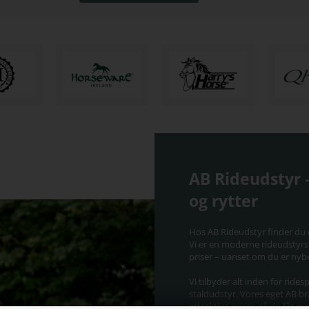
AB Rideudstyr –
og rytter
Hos AB Rideudstyr finder du e
Vi er en moderne rideudstyrsb
priser – uanset om du er nybe
Vi tilbyder alt inden for ride
staldudstyr. Vores eget AB br
attraktive priser, så du får m