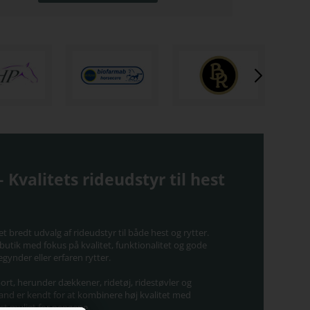
 Kvalitets rideudstyr til hest
t bredt udvalg af rideudstyr til både hest og rytter.
utik med fokus på kvalitet, funktionalitet og gode
gynder eller erfaren rytter.
sport, herunder dækkener, ridetøj, ridestøvler og
and er kendt for at kombinere høj kvalitet med
est muligt for pengene.