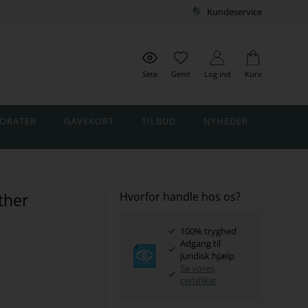
Kundeservice
Sete
Gemt
Log ind
Kurv
ORATER
GAVEKORT
TILBUD
NYHEDER
ther
Hvorfor handle hos os?
100% tryghed
Adgang til
juridisk hjælp
Se vores
certifikat