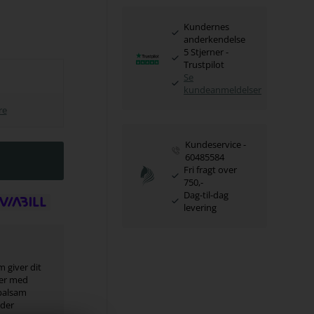
Kundernes
anderkendelse
5 Stjerner -
Trustpilot
Se
kundeanmeldelser
re
Kundeservice -
60485584
Fri fragt over
750,-
Dag-til-dag
levering
 giver dit
ner med
balsam
æder