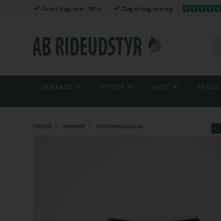
Gratis fragt over 750 kr.
Dag-til-dag levering
MÆRKER
RYTTER
HEST
STALD
>
>
FORSIDE
MÆRKER
GROOMING DELUXE