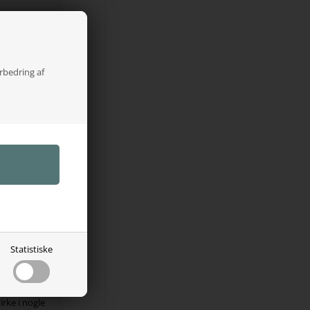
xe creme
, så du
ie forbedrer
sved,
orbedring af
urlige
ans.
ooming
 bevare
tter
f læderet,
Statistiske
 fjerne
ng Deluxe
irke i nogle