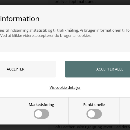
forbliver i optimal stand.
Med lanolin og bivoks giver Grooming Delu
 information
ikke kun fugtgivning, men er også skridsikker
sidder fast i sadlen. Indholdet af ​​oksefodsol
cremens evne til at rense og fjerne snavs og 
es til indsamling af statistik og til trafikmåling. Vi bruger informationen til f
samtidig med den uddyber farven og det nat
ed at klikke videre, accepterer du brugen af cookies.
aspekt af dit læder for en smuk, strålende gl
Perfekt til sadler, læderstøvler og mere, Gr
Deluxe Soft Leather Cream er designet til at
skønheden i dine naturlige materialer.
- Denne læder balsam nærer, fugter og besky
- Indeholder lanolin, bivoks
- Anti-skrid
- Fremhæver farven og det naturlige aspekt a
Vis cookie detaljer
giver en naturlig glans
- Indeholder oksefodsolie
- Renser og fjerner snavs og sved
Markedsføring
Funktionelle
- Mandelduft
Hvis dit læder er meget snavset, skal du først
snavset med en ren, tør klud - Påfør Groomi
Soft Leather Balm rigeligt og jævnt. Lad det v