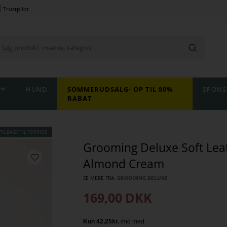
Trustpilot
HUND
SOMMERUDSALG- OP TIL 80%
SPONS
RABAT
TILBAGE TIL FORRIGE
Grooming Deluxe Soft Lea
Almond Cream
SE MERE FRA
GROOMING DELUXE
169,00
DKK