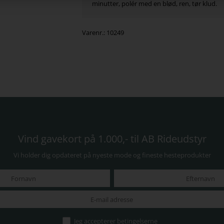
minutter, polér med en blød, ren, tør klud.
Varenr.:
10249
Vind gavekort på 1.000,- til AB Rideudstyr
Vi holder dig opdateret på nyeste mode og fineste hesteprodukter
Jeg accepterer
betingelserne