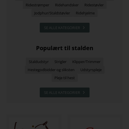
Ridestrømper
Ridehandsker
Ridestøvler
Jodphur/Staldstøvler
Ridehjelme
SE ALLE KATEGORIER
Populært til stalden
Staldudstyr
Strigler
Klipper/Trimmer
Hestegodbidder og sliksten
Udstyrspleje
Pleje til hest
SE ALLE KATEGORIER