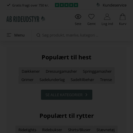
Kundeservice
Gratis fragt over 750 kr.
Sete
Gemt
Log ind
Kurv
Menu
Populært til hest
Dækkener
Dressurgamasher
Springgamasher
Grimer
Sadelunderlag
Sadeltilbehør
Trense
SE ALLE KATEGORIER
Populært til rytter
Ridetights
Ridebukser
Shirts/Bluser
Stævnetøj