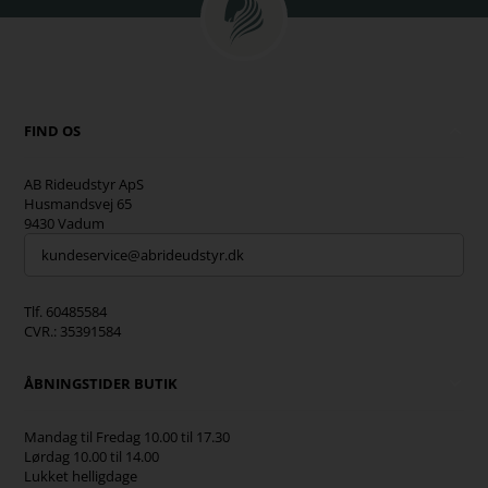
FIND OS
AB Rideudstyr ApS
Husmandsvej 65
9430 Vadum
kundeservice@abrideudstyr.dk
Tlf. 60485584
CVR.: 35391584
ÅBNINGSTIDER BUTIK
Mandag til Fredag 10.00 til 17.30
Lørdag 10.00 til 14.00
Lukket helligdage