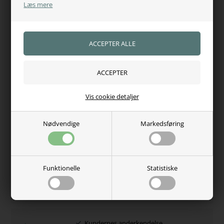
Læs mere
Fremstillet af: 48 % bomuld, 34 % nylon, 16 % polyester, 2
% spandex
Fås i farve:Black - Navy
Fås i størrelse: 34/36 - 37/39 - 40/42
Perfekte som
konkurrence- eller
hverdagsstrømper
– designet til at yde, når du
gør det.
Vis cookie detaljer
Nødvendige
Markedsføring
Varenr.:
11042
Hvorfor handle hos os?
100% tryghed
Funktionelle
Statistiske
Adgang til juridisk hjælp
Se vores certifikat
Kundernes anderkendelse