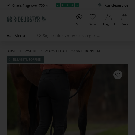
Kundeservice
Gratis fragt over 750 kr.
Sete
Gemt
Log ind
Kurv
Menu
>
>
>
FORSIDE
MÆRKER
COVALLIERO
COVALLIERO NYHEDER
TILBAGE TIL FORRIGE