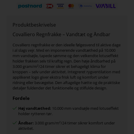
Produktbeskrivelse
Covalliero Regnfrakke – Vandtæt og Åndbar
Covalliero regnfrakke er den ideelle følgesvend til aktive dage
i al slags vejr. Med en imponerende vandtæthed på 10.000
mm vandsøjle, tapede sømme og den velkendte lotuseffekt
holder frakken selv til kraftig regn. Den høje åndbarhed på
3.000 gram/m²/24 timer sikrer et behageligt klima for
kroppen – selv under aktivitet. Integreret rygventilation med
applikeret logo giver ekstra frisk luft og komfort under
ridning eller bevægelse. Den aftagelige hætte og de praktiske
detaljer fuldender det funktionelle og stilfulde design.
Fordele
Høj vandtæthed:
10.000 mm vandsøjle med lotuseffekt
holder rytteren tør.
Åndbar:
3.000 gram/m²/24 timer sikrer komfort under
aktivitet.