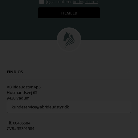
Jeg accepterer
betingelserne
FIND OS
AB Rideudstyr ApS
Husmandsvej 65
9430 Vadum
kundeservice@abrideudstyr.dk
Tlf. 60485584
CVR.: 35391584