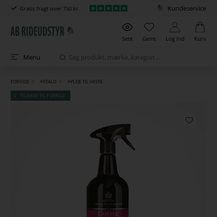
Kundeservice
Gratis fragt over 750 kr.
Sete
Gemt
Log ind
Kurv
Menu
>
>
FORSIDE
STALD
PLEJE TIL HESTE
TILBAGE TIL FORRIGE