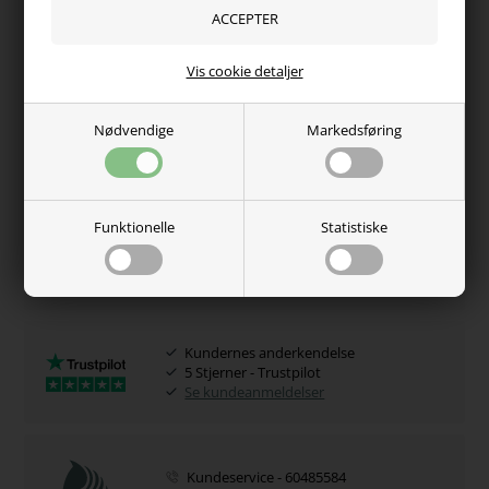
2,5 liter
5 liter
Vis cookie detaljer
Nødvendige
Markedsføring
Varenr.:
3138-500 ml
Hvorfor handle hos os?
Funktionelle
Statistiske
100% tryghed
Adgang til juridisk hjælp
Se vores certifikat
Kundernes anderkendelse
5 Stjerner - Trustpilot
Se kundeanmeldelser
Kundeservice - 60485584