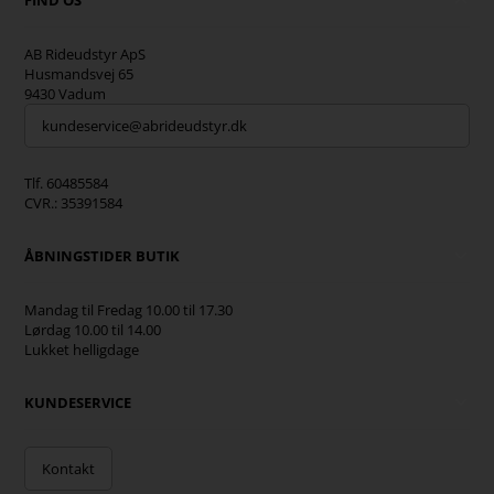
FIND OS
AB Rideudstyr ApS
Husmandsvej 65
9430 Vadum
kundeservice@abrideudstyr.dk
Tlf. 60485584
CVR.: 35391584
ÅBNINGSTIDER BUTIK
Mandag til Fredag 10.00 til 17.30
Lørdag 10.00 til 14.00
Lukket helligdage
KUNDESERVICE
Kontakt