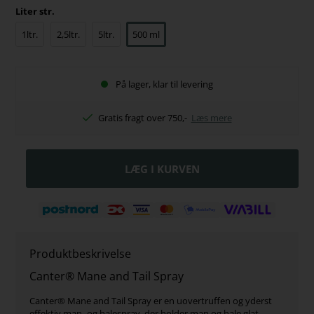
Liter str.
1ltr.
2,5ltr.
5ltr.
500 ml
På lager, klar til levering
Gratis fragt over 750,-
Læs mere
Produktbeskrivelse
Canter® Mane and Tail Spray
Canter® Mane and Tail Spray er en uovertruffen og yderst
effektiv man- og halespray, der holder man og hale glat,