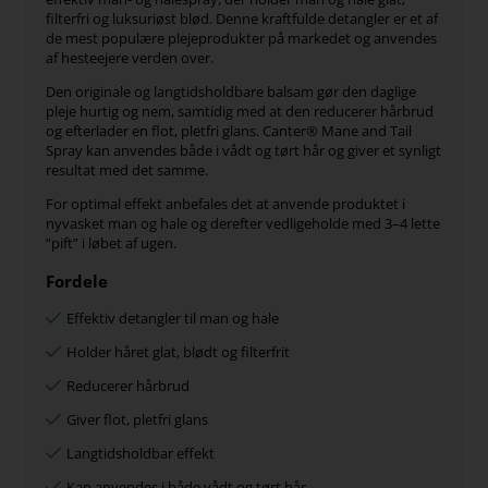
filterfri og luksuriøst blød. Denne kraftfulde detangler er et af
de mest populære plejeprodukter på markedet og anvendes
af hesteejere verden over.
Den originale og langtidsholdbare balsam gør den daglige
pleje hurtig og nem, samtidig med at den reducerer hårbrud
og efterlader en flot, pletfri glans. Canter® Mane and Tail
Spray kan anvendes både i vådt og tørt hår og giver et synligt
resultat med det samme.
For optimal effekt anbefales det at anvende produktet i
nyvasket man og hale og derefter vedligeholde med 3–4 lette
“pift” i løbet af ugen.
Fordele
Effektiv detangler til man og hale
Holder håret glat, blødt og filterfrit
Reducerer hårbrud
Giver flot, pletfri glans
Langtidsholdbar effekt
Kan anvendes i både vådt og tørt hår