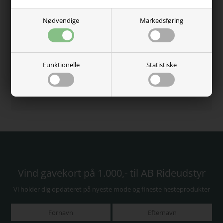
Kundernes anderkendelse
Nødvendige
Markedsføring
5 Stjerner - Trustpilot
Se kundeanmeldelser
Funktionelle
Statistiske
Kundeservice - 60485584
Fri fragt over 750,-
Dag-til-dag levering
Vind gavekort på 1.000,- til AB Rideudstyr
Vi holder dig opdateret på nyeste mode og fineste hesteprodukter