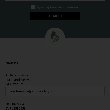
Jeg accepterer
betingelserne
FIND OS
AB Rideudstyr ApS
Husmandsvej 65
9430 Vadum
kundeservice@abrideudstyr.dk
Tlf. 60485584
CVR.: 35391584