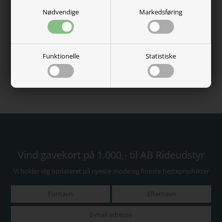
Nødvendige
Markedsføring
Bucas Rug Wash
AB Polyester Grime
Funktionelle
Statistiske
89,00 DKK
29,00 DKK
På lager, klar til levering
På lager, klar til levering
Vind gavekort på 1.000,- til AB Rideudstyr
Vi holder dig opdateret på nyeste mode og fineste hesteprodukter