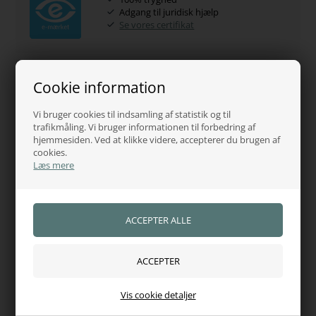
Adgang til juridisk hjælp
Se vores certifikat
Kundernes anderkendelse
Cookie information
5 Stjerner - Trustpilot
Se kundeanmeldelser
Vi bruger cookies til indsamling af statistik og til
trafikmåling. Vi bruger informationen til forbedring af
hjemmesiden. Ved at klikke videre, accepterer du brugen af
cookies.
Kundeservice - 60485584
Læs mere
Fri fragt over 750,-
Dag-til-dag levering
Vis cookie detaljer