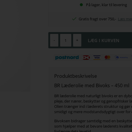
På lager, klar til levering
Gratis fragt over 750,-
Læs me
-
+
Produktbeskrivelse
BR Læderolie med Bivoks – 450 ml
BR læderolie med naturligt bivoks er en dy
pleje, der nærer, beskytter og genopfrisker l
Olien trænger ind i læderets struktur og gør 
smidigt og mere modstandsdygtigt over for d
Bivoksen bidrager samtidig med en beskytte
som hjælper med at bevare læderets kvalite
forlænge dets levetid.