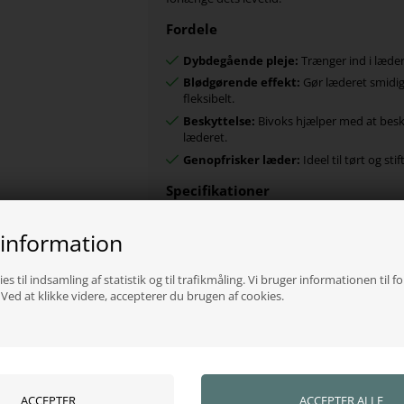
Fordele
Dybdegående pleje:
Trænger ind i lædere
Blødgørende effekt:
Gør læderet smidig
fleksibelt.
Beskyttelse:
Bivoks hjælper med at besk
læderet.
Genopfrisker læder:
Ideel til tørt og stif
Specifikationer
Type:
Læderolie
 information
Indhold:
450 ml
Ingrediens:
Naturligt bivoks
es til indsamling af statistik og til trafikmåling. Vi bruger informationen til f
Anvendelse:
Alt glat læder
ed at klikke videre, accepterer du brugen af cookies.
Anvendelse
Påfør på rent læder med den medfølgend
Lad produktet virke i nogle minutter
Tør overskydende olie af med en ren klu