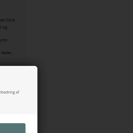
ts fibre.
t og
ytte
t læder.
orbedring af
e pensel
d