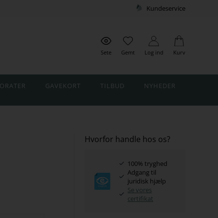
Kundeservice
Sete
Gemt
Log ind
Kurv
ORATER
GAVEKORT
TILBUD
NYHEDER
Hvorfor handle hos os?
100% tryghed
Adgang til
juridisk hjælp
Se vores
certifikat