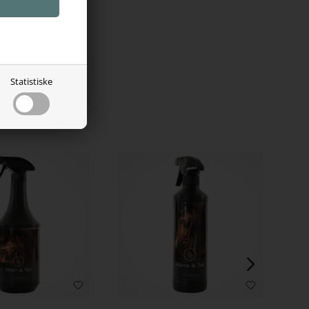
 dig, der
der – så det
Statistiske