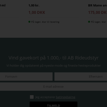
0 ml
1,00 kr.
BR Mane and
1,00 DKK
175,00 D
På lager, klar til levering
På lager, klar 
Vind gavekort på 1.000,- til AB Rideudstyr
Vi holder dig opdateret på nyeste mode og fineste hesteprodukter
Jeg accepterer
betingelserne