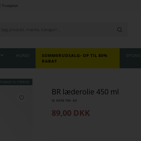
Trustpilot
HUND
SOMMERUDSALG- OP TIL 80%
SPONS
RABAT
TILBAGE TIL FORRIGE
BR læderolie 450 ml
SE MERE FRA
BR
89,00
DKK