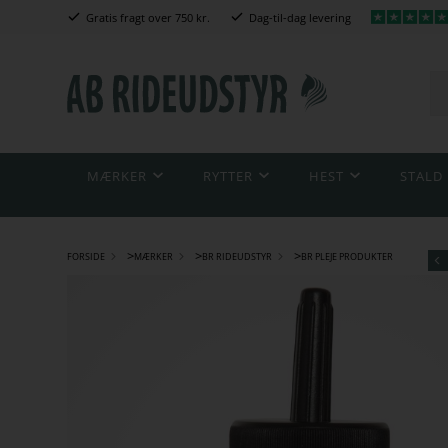
Gratis fragt over 750 kr.
Dag-til-dag levering
MÆRKER
RYTTER
HEST
STALD
>
>
>
FORSIDE
MÆRKER
BR RIDEUDSTYR
BR PLEJE PRODUKTER