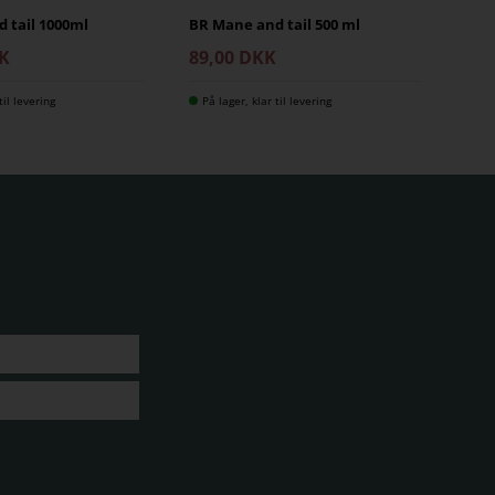
 tail 1000ml
BR Mane and tail 500 ml
BR h
KK
89,00 DKK
12
til levering
På lager, klar til levering
På 