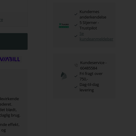
Kundernes
anderkendelse
re
5 Stjerner -
Trustpilot
Se
kundeanmeldelser
Kundeservice -
60485584
Fri fragt over
750,-
Dag-til-dag
levering
bdevirkende
æderet.
det blødt,
aglig brug.
nde effekt,
t og