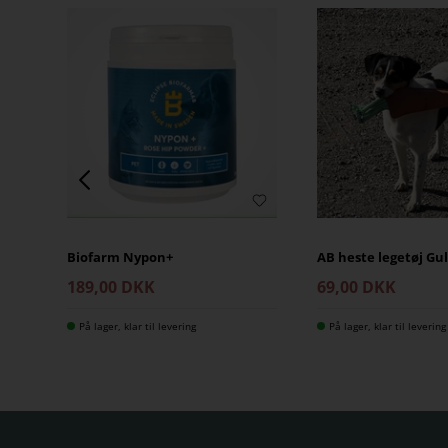
Biofarm Nypon+
AB heste legetøj Gu
189,00 DKK
69,00 DKK
På lager, klar til levering
På lager, klar til levering