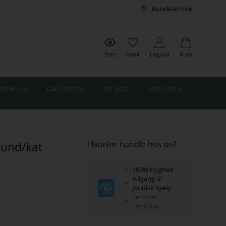
Kundeservice
Sete
Gemt
Log ind
Kurv
ORATER
GAVEKORT
TILBUD
NYHEDER
und/kat
Hvorfor handle hos os?
100% tryghed
Adgang til
juridisk hjælp
Se vores
certifikat