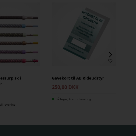
essurpisk i
Gavekort til AB Rideudstyr
AB 
er
250,00 DKK
29
K
På lager, klar til levering
På 
til levering