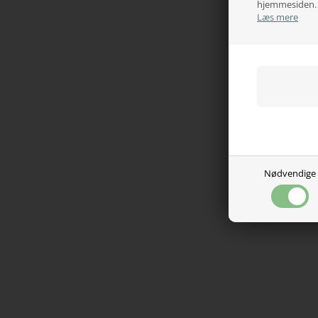
hjemmesiden. V
Læs mere
Nødvendige