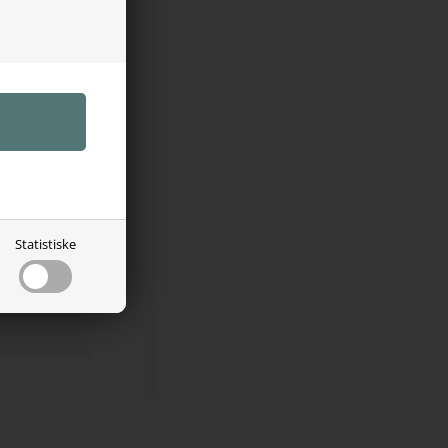
ler
Statistiske
til hunde og
alance og