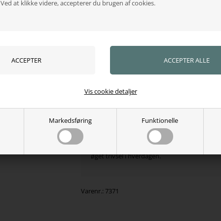
ed at klikke videre, accepterer du brugen af cookies.
Doseres efter dyrets vægt
Følg vejledningen på emballagen
Kan anvendes dagligt – især ved løbetid el
hormonelle perioder
Specifikationer
Type:
Kosttilskud til hund og kat
Størrelser:
70 gram, 300 gram
Vis cookie detaljer
Vigtig information
Markedsføring
Funktionelle
Må
ikke anvendes til drægtige dyr
Biofarm HormonBalance er et naturligt valg 
katte, der har brug for støtte til hormonel b
øget trivsel i hverdagen.
Varenr.:
7371