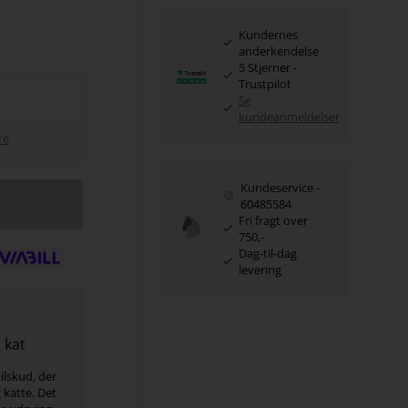
Kundernes
anderkendelse
5 Stjerner -
Trustpilot
Se
kundeanmeldelser
re
Kundeservice -
60485584
Fri fragt over
750,-
Dag-til-dag
levering
 kat
ilskud, der
katte. Det