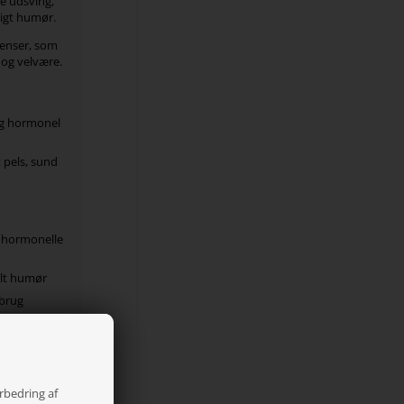
e udsving,
ligt humør.
ienser, som
 og velvære.
ig hormonel
t pels, sund
 hormonelle
ilt humør
 brug
 han- og
de og duft
orbedring af