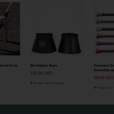
lerod 31 cm
BR klokker Basic
Premiere Dr
fantasifarv
135,00 DKK
69,00 DK
På lager, klar til levering
På lager, klar 