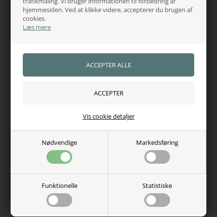
trafikmåling. Vi bruger informationen til forbedring af
hjemmesiden. Ved at klikke videre, accepterer du brugen af
cookies.
Varenr.:
7575
Læs mere
Hvorfor handle hos os?
100% tryghed
Adgang til juridisk hjælp
Se vores certifikat
Vis cookie detaljer
Kundernes anderkendelse
5 Stjerner - Trustpilot
Se kundeanmeldelser
Nødvendige
Markedsføring
Kundeservice - 60485584
Fri fragt over 750,-
Funktionelle
Statistiske
Dag-til-dag levering