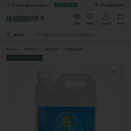
Kundeservice
Gratis fragt over 750 kr.
Sete
Gemt
Log ind
Kurv
Menu
>
>
>
FORSIDE
MÆRKER
BIOFARM
PLEJEMIDLER
TILBAGE TIL FORRIGE