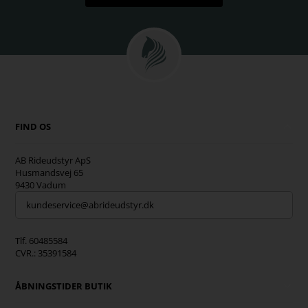
FIND OS
AB Rideudstyr ApS
Husmandsvej 65
9430 Vadum
kundeservice@abrideudstyr.dk
Tlf. 60485584
CVR.: 35391584
ÅBNINGSTIDER BUTIK