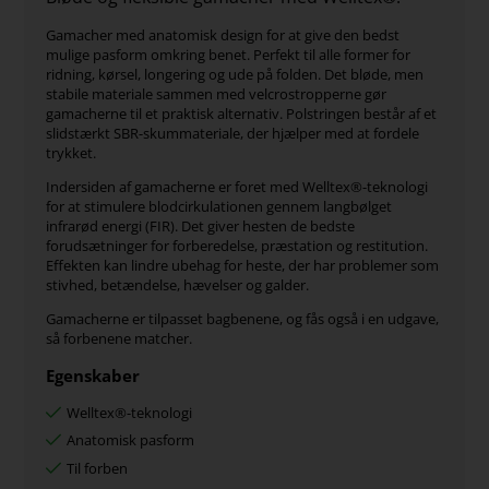
Gamacher med anatomisk design for at give den bedst
mulige pasform omkring benet. Perfekt til alle former for
ridning, kørsel, longering og ude på folden. Det bløde, men
stabile materiale sammen med velcrostropperne gør
gamacherne til et praktisk alternativ. Polstringen består af et
slidstærkt SBR-skummateriale, der hjælper med at fordele
trykket.
Indersiden af gamacherne er foret med Welltex®-teknologi
for at stimulere blodcirkulationen gennem langbølget
infrarød energi (FIR). Det giver hesten de bedste
forudsætninger for forberedelse, præstation og restitution.
Effekten kan lindre ubehag for heste, der har problemer som
stivhed, betændelse, hævelser og galder.
Gamacherne er tilpasset bagbenene, og fås også i en udgave,
så forbenene matcher.
Egenskaber
Welltex®-teknologi
Anatomisk pasform
Til forben