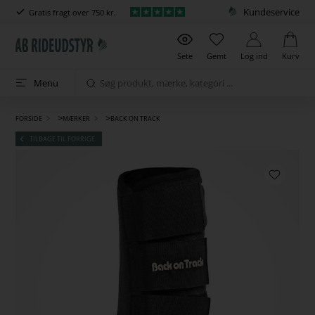
Kundeservice
Gratis fragt over 750 kr.
Sete
Gemt
Log ind
Kurv
Menu
>
>
FORSIDE
MÆRKER
BACK ON TRACK
TILBAGE TIL FORRIGE